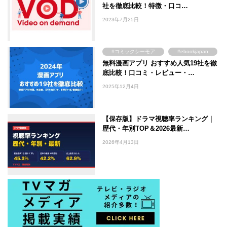
社を徹底比較！特徴・口コ…
#TSUTAYA
#WOWOW
2023年7月25日
#ABEMA
#Lemino
#DMM TV
#コミックシーモア
#ebookjapan
無料漫画アプリ おすすめ人気19社を徹
#まんが王国
#Amebaマンガ
底比較！口コミ・レビュー・…
2025年12月4日
【保存版】ドラマ視聴率ランキング｜
歴代・年別TOP＆2026最新…
2026年4月13日