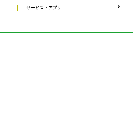
サービス・アプリ
NEWS
タグ一覧
#杏
#宮沢氷魚
#ムロツヨシ
#福田雄一
#菅田将暉
#ドラマ
#ランキング
#北川景子
#山田孝之
#Netflix
#満島真之介
#玉山鉄二
#森田望智
#小雪
#凪のお暇
#慎二
#ゴン
#フジテレビ
#高橋一生
#中村倫也