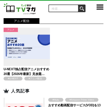
アニメ配信
アニメ
U-NEXT独占配信アニメおすすめ
20選【2026年最新】見放題…
#U-NEXT
#アニメ配信
#電子書籍
人気記事
#Hulu
#Amazon Prime Video
おすすめ動画配信サービス(VOD)を13
#FOD
#U-NEXT