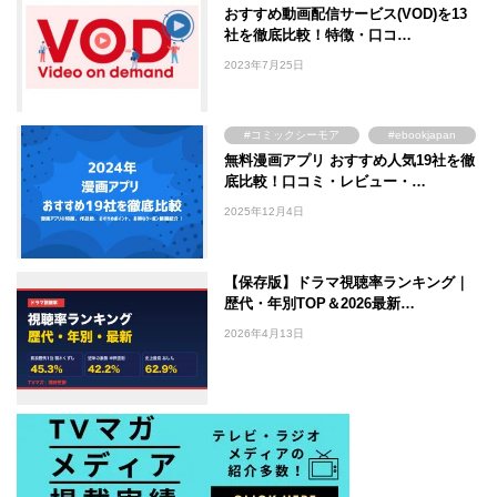
おすすめ動画配信サービス(VOD)を13
#FOD
#U-NEXT
社を徹底比較！特徴・口コ…
#TSUTAYA
#WOWOW
2023年7月25日
#ABEMA
#Lemino
#DMM TV
#コミックシーモア
#ebookjapan
無料漫画アプリ おすすめ人気19社を徹
#まんが王国
#Amebaマンガ
底比較！口コミ・レビュー・…
2025年12月4日
【保存版】ドラマ視聴率ランキング｜
歴代・年別TOP＆2026最新…
2026年4月13日