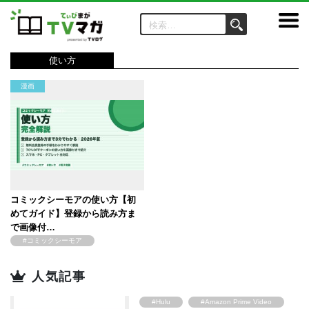
使い方
漫画
コミックシーモアの使い方【初
めてガイド】登録から読み方ま
で画像付…
#コミックシーモア
#漫画アプリ
#電子書籍
人気記事
#使い方
#Hulu
#Amazon Prime Video