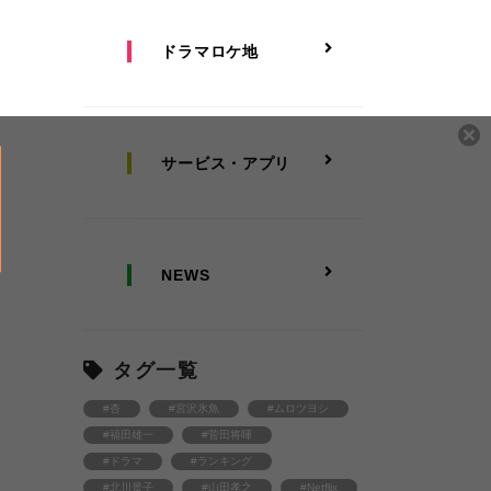
ドラマロケ地
サービス・アプリ
NEWS
タグ一覧
#杏
#宮沢氷魚
#ムロツヨシ
#福田雄一
#菅田将暉
#ドラマ
#ランキング
#北川景子
#山田孝之
#Netflix