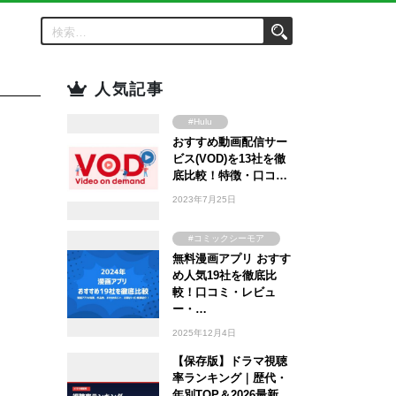
人気記事
#Hulu
おすすめ動画配信サー
#Amazon Prime
Video
ビス(VOD)を13社を徹
#FOD
底比較！特徴・口コ…
#U-NEXT
2023年7月25日
#TSUTAYA
#WOWOW
#コミックシーモア
#ABEMA
無料漫画アプリ おすす
#ebookjapan
め人気19社を徹底比
#Lemino
#まんが王国
較！口コミ・レビュ
#DMM TV
#Amebaマンガ
ー・…
2025年12月4日
【保存版】ドラマ視聴
率ランキング｜歴代・
年別TOP＆2026最新…