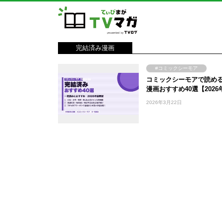
完結済み漫画
#コミックシーモア
コミックシーモアで読め
#完結済み漫画
#漫
漫画おすすめ40選【2026
#電子書籍
2026年3月22日