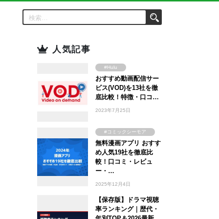
人気記事
#Hulu
おすすめ動画配信サー
#Amazon Prime
Video
ビス(VOD)を13社を徹
#FOD
底比較！特徴・口コ…
#U-NEXT
2023年7月25日
#TSUTAYA
#WOWOW
#コミックシーモア
#ABEMA
無料漫画アプリ おすす
#ebookjapan
め人気19社を徹底比
#Lemino
#まんが王国
較！口コミ・レビュ
#DMM TV
#Amebaマンガ
ー・…
2025年12月4日
【保存版】ドラマ視聴
率ランキング｜歴代・
年別TOP＆2026最新…