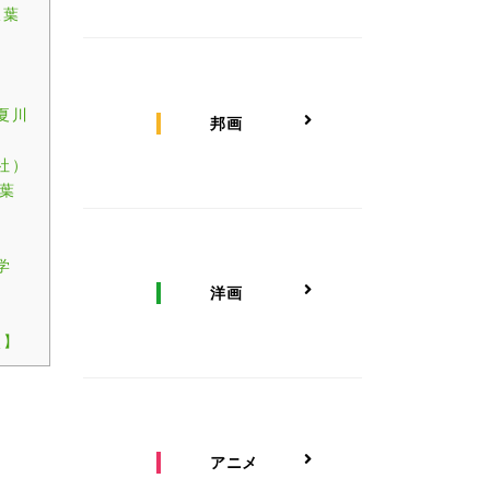
双葉
夏川
邦画
社）
葉
学
洋画
較】
アニメ