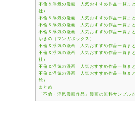
不倫＆浮気の漫画！人気おすすめ作品一覧まとめ14
社）
不倫＆浮気の漫画！人気おすすめ作品一覧まと
不倫＆浮気の漫画！人気おすすめ作品一覧まとめ
不倫＆浮気の漫画！人気おすすめ作品一覧まと
ゆきの（マンガボックス）
不倫＆浮気の漫画！人気おすすめ作品一覧まと
不倫＆浮気の漫画！人気おすすめ作品一覧まとめ
社）
不倫＆浮気の漫画！人気おすすめ作品一覧まと
不倫＆浮気の漫画！人気おすすめ作品一覧まと
館）
まとめ
「不倫・浮気漫画作品」漫画の無料サンプルが