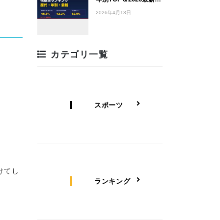
2026年4月13日
カテゴリ一覧
スポーツ
けてし
ランキング