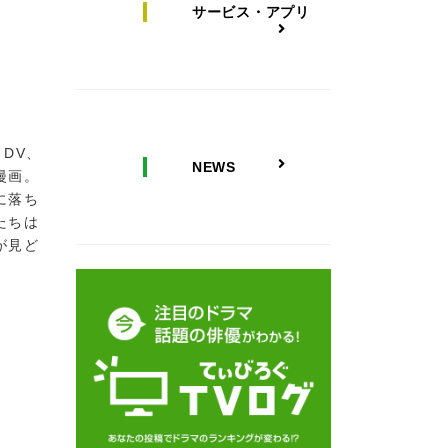
サービス・アプリ
DV、
NEWS
漫画。
に落ち
たちは
が見ど