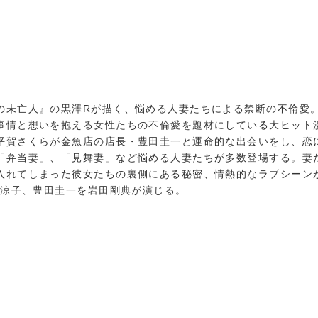
の未亡人』の黒澤Rが描く、悩める人妻たちによる禁断の不倫愛。
事情と想いを抱える女性たちの不倫愛を題材にしている大ヒット
平賀さくらが金魚店の店長・豊田圭一と運命的な出会いをし、恋
「弁当妻」、「見舞妻」など悩める人妻たちが多数登場する。妻
入れてしまった彼女たちの裏側にある秘密、情熱的なラブシーン
原涼子、豊田圭一を岩田剛典が演じる。