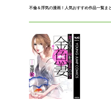
不倫＆浮気の漫画！人気おすすめ作品一覧まと