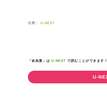
引用：
U-NEXT
「金魚妻」は
U-NEXT
で読むことができます
U-N