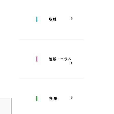
取材
連載・コラム
特 集