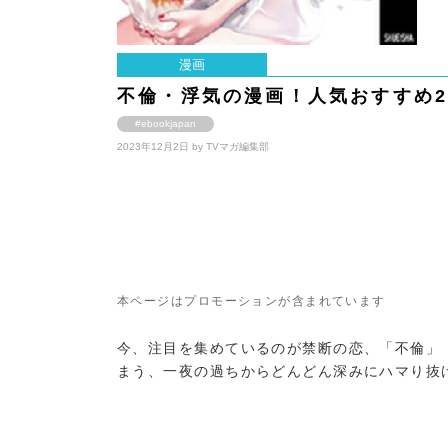
漫画
不倫・浮気の漫画！人気おすすめ2
#ebookjapan
2023年12月2日 by
TVマガ編集部
本ページはプロモーションが含まれています
今、注目を集めているのが禁断の恋、「不倫」
まう、一夜の過ちからどんどん深みにハマり抜