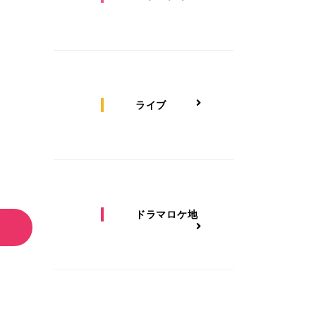
ライブ
ドラマロケ地