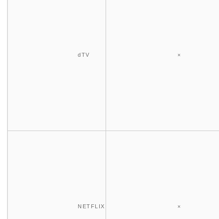
dTV
×
NETFLIX
×