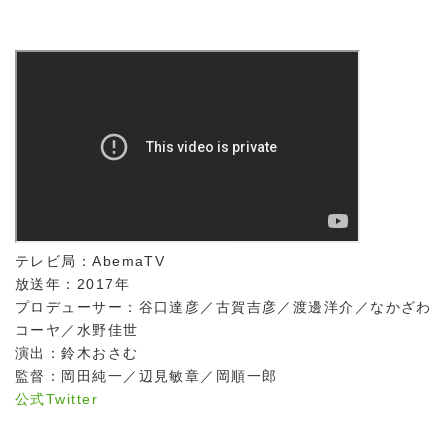
テレビ局：AbemaTV
放送年：2017年
プロデューサー：谷口達彦／古賀吉彦／渡邊洋介／なかざわ
コーヤ／水野佳世
演出：鈴木おさむ
監督：岡田純一／辺見敏章／岡順一郎
公式Twitter