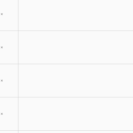
×
×
×
×