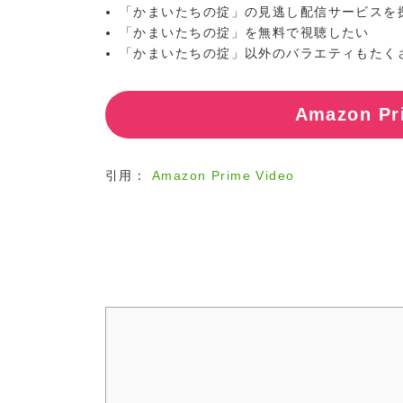
「かまいたちの掟」の見逃し配信サービスを
「かまいたちの掟」を無料で視聴したい
「かまいたちの掟」以外のバラエティもたく
Amazon 
引用：
Amazon Prime Video