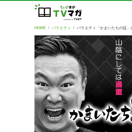
HOME
バラエティ
バラエティ「かまいたちの掟」