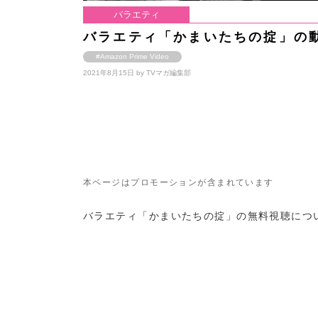
バラエティ
バラエティ「かまいたちの掟」の
#Amazon Prime Video
2021年8月15日 by
TVマガ編集部
本ページはプロモーションが含まれています
バラエティ「かまいたちの掟」の無料視聴につ