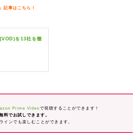
」記事はこちら！
VOD)を13社を徹
azon Prime Video
で視聴することができます！
間無料でお試しできます。
フラインでも楽しむことができます。