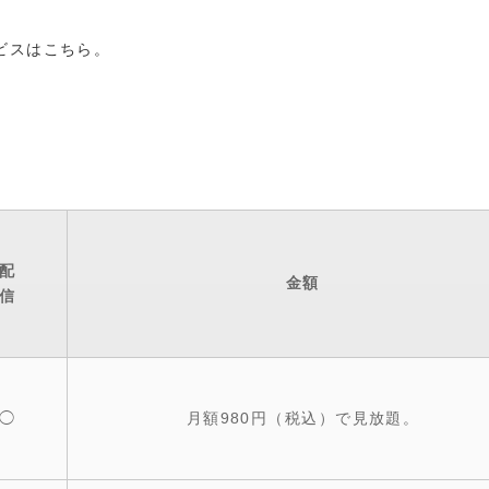
ビスはこちら。
配
金額
信
◯
月額980円（税込）で見放題。