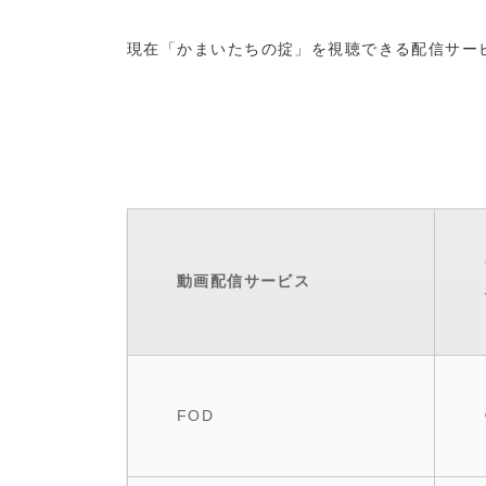
現在「かまいたちの掟」を視聴できる配信サー
動画配信サービス
FOD