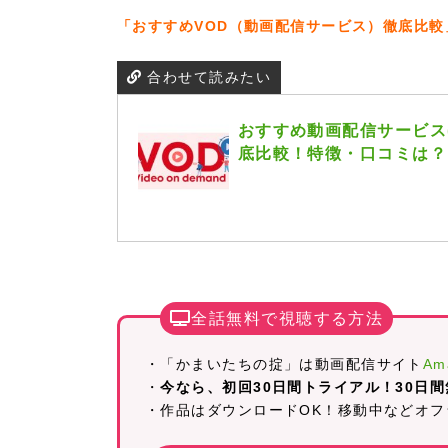
「おすすめVOD（動画配信サービス）徹底比較
合わせて読みたい
おすすめ動画配信サービス(
底比較！特徴・口コミは？
全話無料で視聴する方法
・「かまいたちの掟」は動画配信サイト
Am
・
今なら、初回30日間トライアル！30日
・作品はダウンロードOK！移動中などオ