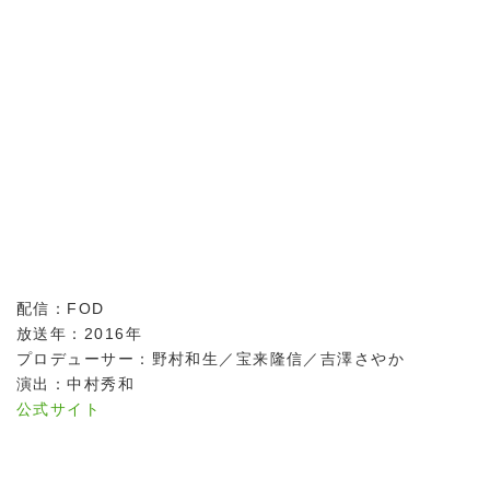
配信：FOD
放送年：2016年
プロデューサー：野村和生／宝来隆信／吉澤さやか
演出：中村秀和
公式サイト