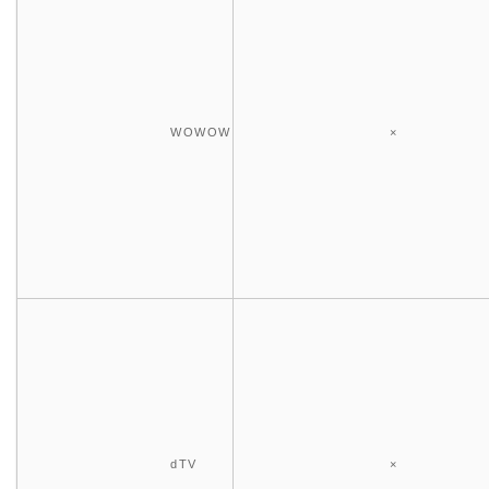
WOWOW
×
dTV
×