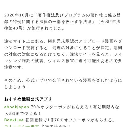
2020年10月に「著作権法及びプログラムの著作物に係る登
録の特例に関する法律の一部を改正する法律」（令和2年法
律第48号）が施行されました。
違法サイト上にある、権利元未承認のアップロード漫画をダ
ウンロード視聴すると、罰則の対象になることが決定。罰則
の対象の対象になるだけでなく、違法サイトを見ると、フィ
ッシング詐欺の被害、ウィルス被害に遭う可能性あるので要
注意です。
そのため、公式アプリで公開されている漫画を楽しむように
しましょう！
おすすめ漫画公式アプリ
ebookjapan
70％オフクーポンがもらえる！有効期限内な
ら6回まで使える！
BookLive
初回登録で1冊70％オフクーポンがもらえる。
コミックシーモア
半額で読める！