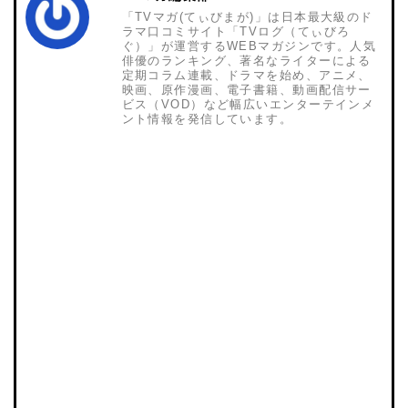
「TVマガ(てぃびまが)」は日本最大級のド
ラマ口コミサイト「TVログ（てぃびろ
ぐ）」が運営するWEBマガジンです。人気
俳優のランキング、著名なライターによる
定期コラム連載、ドラマを始め、アニメ、
映画、原作漫画、電子書籍、動画配信サー
ビス（VOD）など幅広いエンターテインメ
ント情報を発信しています。