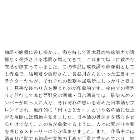
物語が終盤に差し掛かり、満を持して沢木君の特殊能力が遺
憾なく発揮される場面が増えてきて、これまで以上に彼の存
在感が際立っていました。この作品は成長譚や群像劇として
も秀逸で、結城君や西野さん、長谷川さんといった主要キャ
ラクターたちが、それぞれの役割や居場所にしっかりと収ま
り、見事な終わり方を迎えたのが印象的です。校内での酒造
りと並行して進む西野父の酒蔵・日吉酒造では、馴染みのメ
ンバーが助っ人に入り、それぞれの想いを込めた日本酒がブ
レンドされ、最終的に「円（まどか）」という名の酒に仕上
がる展開には感動を覚えました。日本酒の奥深さを感じさせ
るだけでなく、この名が象徴するように、人々の繋がりや和
を感じるストーリーに心が温まりました。また、作品中には
酒造りに関する知識や実際の工程が丁寧に描かれており、純