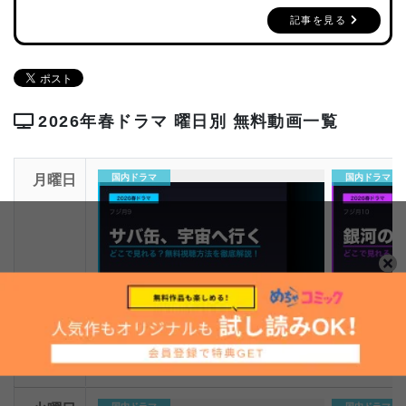
記事を見る
2026年春ドラマ 曜日別 無料動画一覧
月曜日
国内ドラマ
国内ドラマ
「サバ缶、宇宙へ行く」どこで見れる？無
「銀河の一票
料視聴できる配信サービスを…
きる配