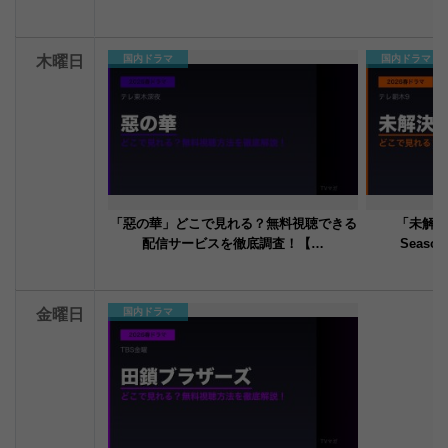
木曜日
国内ドラマ
国内ドラマ
「惡の華」どこで見れる？無料視聴できる
「未解決
配信サービスを徹底調査！【…
Seas
金曜日
国内ドラマ