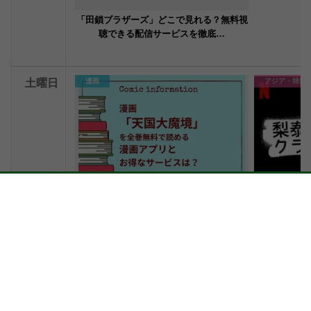
「田鎖ブラザーズ」どこで見れる？無料視
聴できる配信サービスを徹底…
土曜日
漫画
アジア・韓国
天国大魔境はどこで読める？おすすめの漫
韓国ドラマ「
画アプリを紹介
ンベス
#ebookjapan
#BookLive
#キム・ダ
日曜日
国内ドラマ