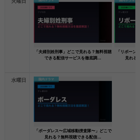
火曜日
国内ドラマ
国内ドラマ
「夫婦別姓刑事」どこで見れる？無料視聴
「リボーン 
できる配信サービスを徹底調…
見れる
水曜日
国内ドラマ
「ボーダレス〜広域移動捜査隊〜」どこで
見れる？無料視聴できる配信…