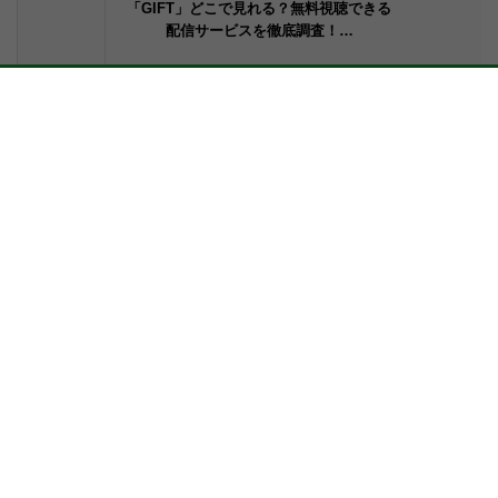
「GIFT」どこで見れる？無料視聴できる
配信サービスを徹底調査！…
おすすめ動画配信サービス（VOD）
#FOD
FODでドラマを視聴する！メリット・
入り方・解約方法を徹底解説
2023年11月16日
#U-NEXT
【2026年最新】U-NEXTの無料トライ
アル完全ガイド｜メリッ…
2023年11月10日
#Hulu