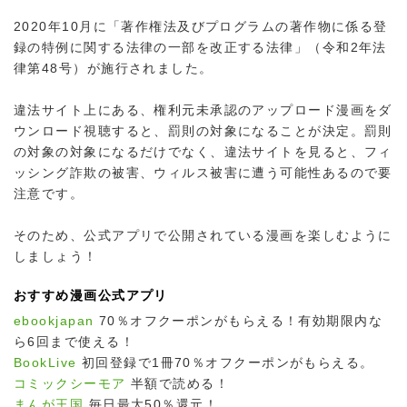
2020年10月に「著作権法及びプログラムの著作物に係る登
録の特例に関する法律の一部を改正する法律」（令和2年法
律第48号）が施行されました。
違法サイト上にある、権利元未承認のアップロード漫画をダ
ウンロード視聴すると、罰則の対象になることが決定。罰則
の対象の対象になるだけでなく、違法サイトを見ると、フィ
ッシング詐欺の被害、ウィルス被害に遭う可能性あるので要
注意です。
そのため、公式アプリで公開されている漫画を楽しむように
しましょう！
おすすめ漫画公式アプリ
ebookjapan
70％オフクーポンがもらえる！有効期限内な
ら6回まで使える！
BookLive
初回登録で1冊70％オフクーポンがもらえる。
コミックシーモア
半額で読める！
まんが王国
毎日最大50％還元！