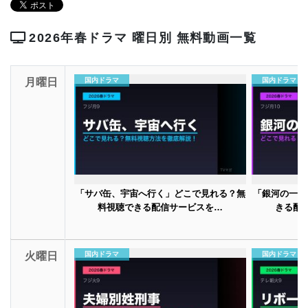
2026年春ドラマ 曜日別 無料動画一覧
月曜日
国内ドラマ
国内ドラマ
「サバ缶、宇宙へ行く」どこで見れる？無
「銀河の一票
料視聴できる配信サービスを…
きる配
火曜日
国内ドラマ
国内ドラマ