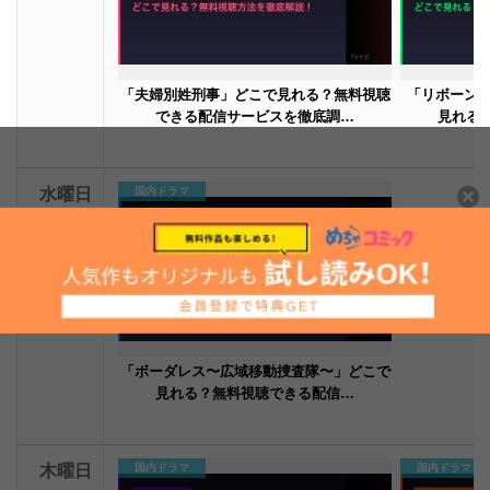
「夫婦別姓刑事」どこで見れる？無料視聴
「リボーン 
できる配信サービスを徹底調…
見れる
水曜日
国内ドラマ
「ボーダレス〜広域移動捜査隊〜」どこで
見れる？無料視聴できる配信…
木曜日
国内ドラマ
国内ドラマ