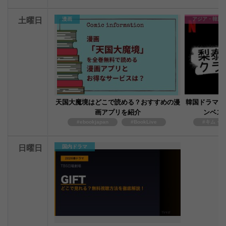
土曜日
漫画
アジア・韓国
天国大魔境はどこで読める？おすすめの漫
韓国ドラマ「
画アプリを紹介
ンベス
#ebookjapan
#BookLive
#キム・ダ
日曜日
国内ドラマ