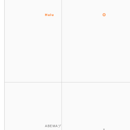
Hulu
◎
ABEMAプ
×