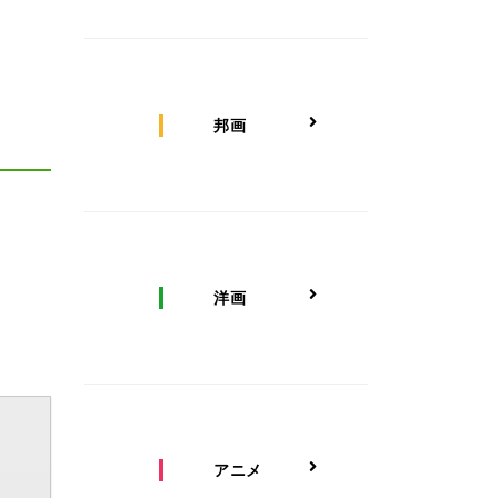
邦画
洋画
アニメ