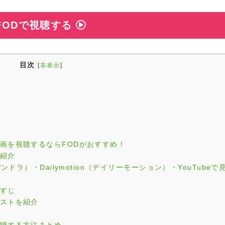
FODで視聴する
目次
[
非表示
]
動画を視聴するならFODがおすすめ！
品紹介
ンドラ）・Dailymotion（デイリーモーション）・YouTubeで
らすじ
ャストを紹介