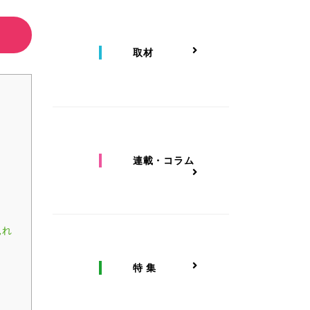
取材
連載・コラム
見れ
特 集