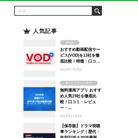
人気記事
#Hulu
おすすめ動画配信サー
#Amazon Prime
Video
ビス(VOD)を13社を徹
#FOD
底比較！特徴・口コ…
#U-NEXT
2023年7月25日
#TSUTAYA
#WOWOW
#コミックシーモア
#ABEMA
無料漫画アプリ おすす
#ebookjapan
め人気19社を徹底比
#Lemino
#まんが王国
較！口コミ・レビュ
#DMM TV
#Amebaマンガ
ー・…
2025年12月4日
【保存版】ドラマ視聴
率ランキング｜歴代・
年別TOP＆2026最新…