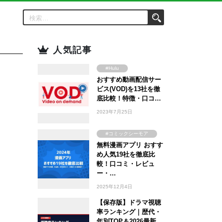
人気記事
#Hulu
おすすめ動画配信サー
#Amazon Prime
Video
ビス(VOD)を13社を徹
#FOD
底比較！特徴・口コ…
#U-NEXT
2023年7月25日
#TSUTAYA
#WOWOW
#コミックシーモア
#ABEMA
無料漫画アプリ おすす
#ebookjapan
め人気19社を徹底比
#Lemino
#まんが王国
較！口コミ・レビュ
#DMM TV
#Amebaマンガ
ー・…
2025年12月4日
【保存版】ドラマ視聴
率ランキング｜歴代・
年別TOP＆2026最新…