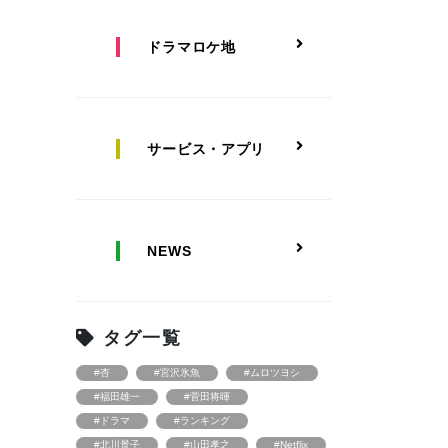
ドラマロケ地
サービス・アプリ
NEWS
タグ一覧
#杏
#宮沢氷魚
#ムロツヨシ
#福田雄一
#菅田将暉
#ドラマ
#ランキング
#北川景子
#山田孝之
#Netflix