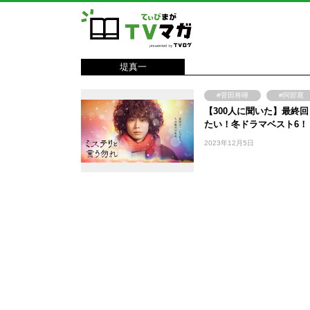
堤真一
#菅田将暉
#阿部寛
【300人に聞いた】最終
#高畑充希
#小栗旬
たい！冬ドラマベスト6！
#堤真一
2023年12月5日