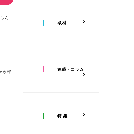
「らん
取材
連載・コラム
から根
特 集