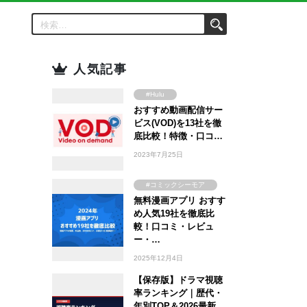
人気記事
#Hulu
おすすめ動画配信サー
#Amazon Prime
Video
ビス(VOD)を13社を徹
#FOD
底比較！特徴・口コ…
#U-NEXT
2023年7月25日
#TSUTAYA
#WOWOW
#コミックシーモア
#ABEMA
無料漫画アプリ おすす
#ebookjapan
め人気19社を徹底比
#Lemino
#まんが王国
較！口コミ・レビュ
#DMM TV
#Amebaマンガ
ー・…
2025年12月4日
【保存版】ドラマ視聴
率ランキング｜歴代・
年別TOP＆2026最新…