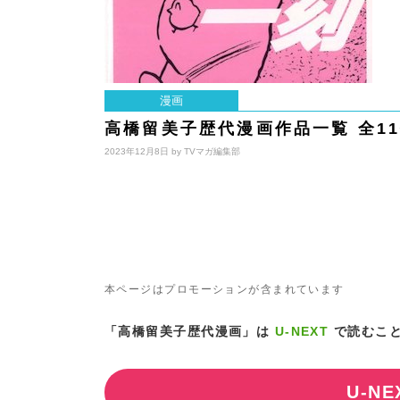
漫画
高橋留美子歴代漫画作品一覧 全1
2023年12月8日 by
TVマガ編集部
本ページはプロモーションが含まれています
「高橋留美子歴代漫画」は
U-NEXT
で読むこ
U-N