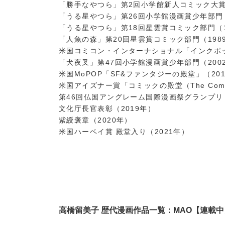
「勝手なやつら」第2回小学館新人コミック大賞
「うる星やつら」第26回小学館漫画賞少年部門（
「うる星やつら」第18回星雲賞コミック部門（1
「人魚の森」第20回星雲賞コミック部門（198
米国コミコン・インターナショナル「インクポッ
「犬夜叉」第47回小学館漫画賞少年部門（200
米国MoPOP「SF&ファンタジーの殿堂」（20
米国アイズナー賞「コミックの殿堂（The Comic Ind
第46回仏国アングレーム国際漫画祭グランプリ（
文化庁長官表彰（2019年）
紫綬褒章（2020年）
米国ハーベイ賞 殿堂入り（2021年）
高橋留美子 歴代漫画作品一覧：MAO【連載中