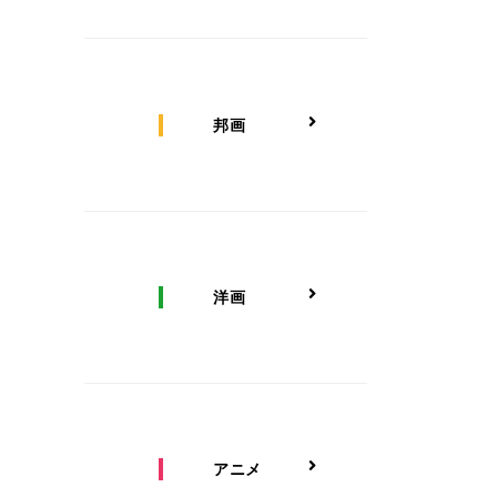
邦画
洋画
アニメ