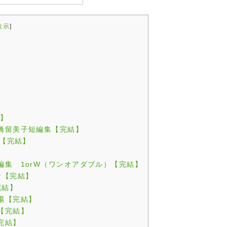
表示
]
中】
橋留美子短編集【完結】
E【完結】
】
編集 1orW（ワンオアダブル）【完結】
音【完結】
完結】
場【完結】
【完結】
完結】