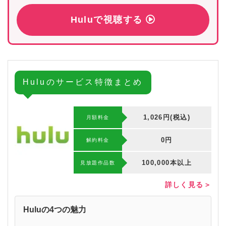
Huluで視聴する
Huluのサービス特徴まとめ
1,026円(税込)
月額料金
0円
解約料⾦
100,000本以上
⾒放題作品数
詳しく見る＞
Huluの4つの魅力