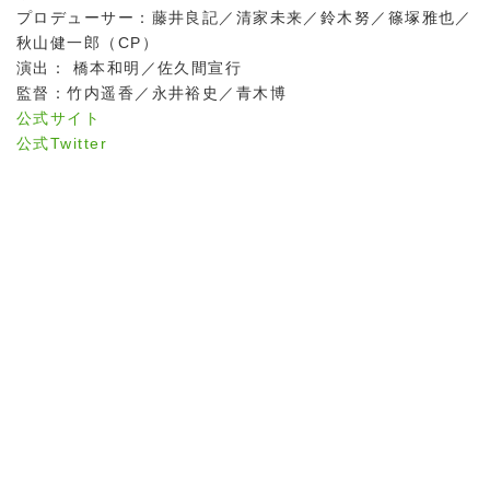
プロデューサー：藤井良記／清家未来／鈴木努／篠塚雅也／
秋山健一郎（CP）
演出： 橋本和明／佐久間宣行
監督：竹内遥香／永井裕史／青木博
公式サイト
公式Twitter