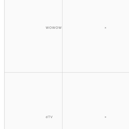
WOWOW
×
dTV
×