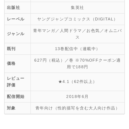
出版社
集英社
レーベル
ヤングジャンプコミックス（DIGITAL）
青年マンガ／人間ドラマ／お色気／オムニバ
ジャンル
ス
既刊
13巻配信中（連載中）
627円（税込）／巻 ※70%OFFクーポン適
価格
用で188円
レビュー
★4.1（62件以上）
評価
配信開始
2018年6月
対象
青年向け（性的描写を含む大人向け作品）