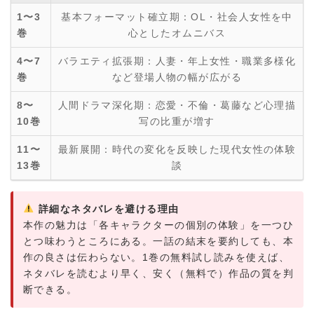
1〜3
基本フォーマット確立期：OL・社会人女性を中
巻
心としたオムニバス
4〜7
バラエティ拡張期：人妻・年上女性・職業多様化
巻
など登場人物の幅が広がる
8〜
人間ドラマ深化期：恋愛・不倫・葛藤など心理描
10巻
写の比重が増す
11〜
最新展開：時代の変化を反映した現代女性の体験
13巻
談
詳細なネタバレを避ける理由
本作の魅力は「各キャラクターの個別の体験」を一つひ
とつ味わうところにある。一話の結末を要約しても、本
作の良さは伝わらない。1巻の無料試し読みを使えば、
ネタバレを読むより早く、安く（無料で）作品の質を判
断できる。