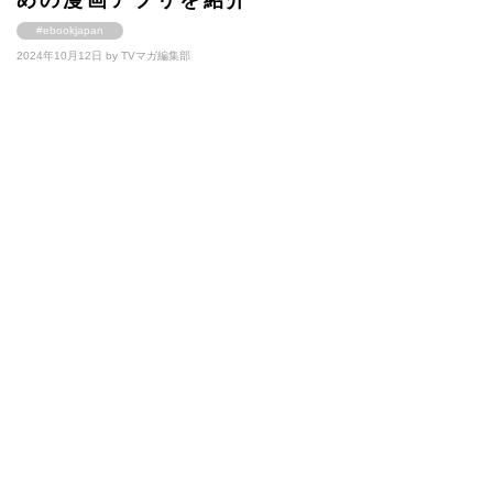
めの漫画アプリを紹介
#ebookjapan
2024年10月12日 by
TVマガ編集部