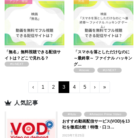
アジア・韓国
邦画
「無名」無料視聴できる配信サ
「スマホを落としただけなのに
イトは？どこで見れる？
～最終章～ ファイナル ハッキン
グ…
#U-NEXT
#movie
#U-NEXT
‹
1
2
3
4
5
›
»
人気記事
#Hulu
#Amazon Prime Video
おすすめ動画配信サービス(VOD)を13
#FOD
#U-NEXT
社を徹底比較！特徴・口コ…
#TSUTAYA
#WOWOW
2023年7月25日
#ABEMA
#Lemino