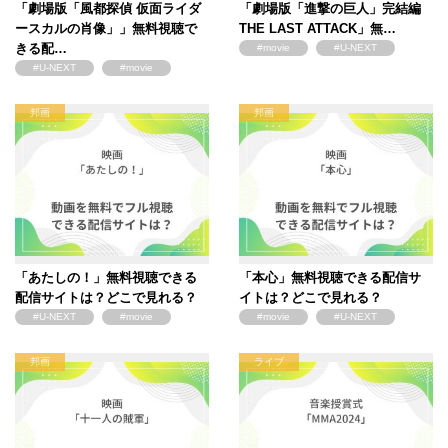
「劇場版「風都探偵 仮面ライダ
「劇場版「進撃の巨人」完結編
ースカルの肖像」」無料視聴で
THE LAST ATTACK」無…
きる配…
#movie
#U-NEXT
#U-NEXT
#movie
邦画
邦画
「あたしの！」無料視聴できる
「本心」無料視聴できる配信サ
配信サイトは？どこで見れる？
イトは？どこで見れる？
#U-NEXT
#movie
#movie
#U-NEXT
邦画
ライブ