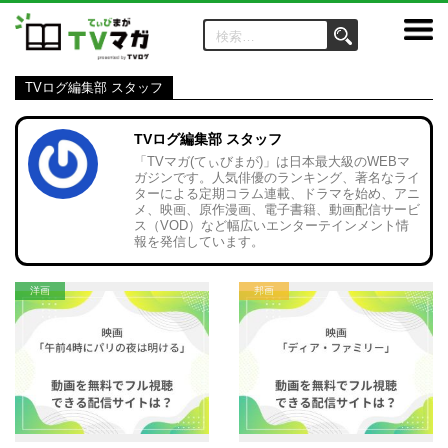
TVログ編集部 スタッフ
TVログ編集部 スタッフ
「TVマガ(てぃびまが)」は日本最大級のWEBマ
ガジンです。人気俳優のランキング、著名なライ
ターによる定期コラム連載、ドラマを始め、アニ
メ、映画、原作漫画、電子書籍、動画配信サービ
ス（VOD）など幅広いエンターテインメント情
報を発信しています。
洋画
邦画