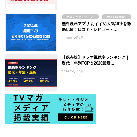
#DMM TV
#コミックシーモア
#ebookjapan
無料漫画アプリ おすすめ人気19社を徹
#まんが王国
#Amebaマンガ
底比較！口コミ・レビュー・…
2025年12月4日
【保存版】ドラマ視聴率ランキング｜
歴代・年別TOP＆2026最新…
2026年4月13日