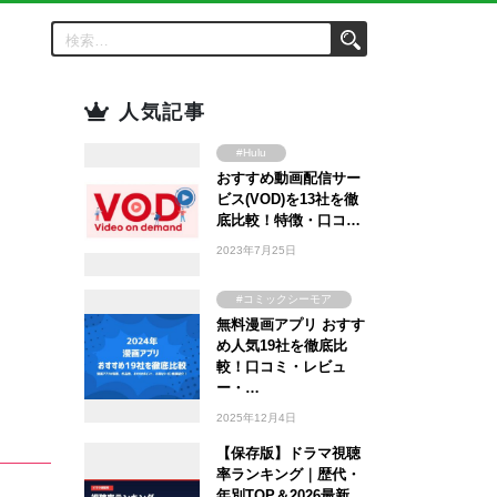
人気記事
#Hulu
おすすめ動画配信サー
#Amazon Prime
Video
ビス(VOD)を13社を徹
#FOD
底比較！特徴・口コ…
#U-NEXT
2023年7月25日
#TSUTAYA
#WOWOW
#コミックシーモア
#ABEMA
無料漫画アプリ おすす
#ebookjapan
め人気19社を徹底比
#Lemino
#まんが王国
較！口コミ・レビュ
#DMM TV
#Amebaマンガ
ー・…
2025年12月4日
【保存版】ドラマ視聴
率ランキング｜歴代・
年別TOP＆2026最新…