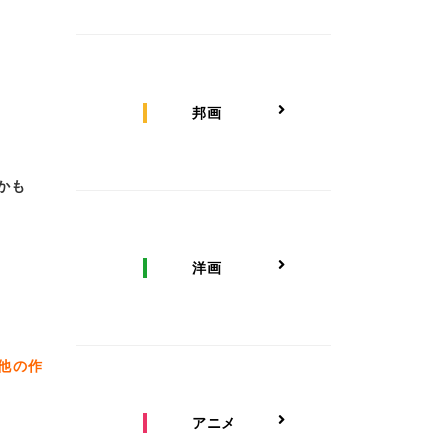
邦画
かも
洋画
、他の作
アニメ