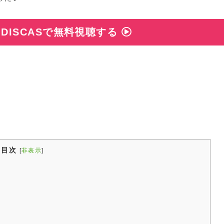
A DISCASで無料視聴する
目次
[
非表示
]