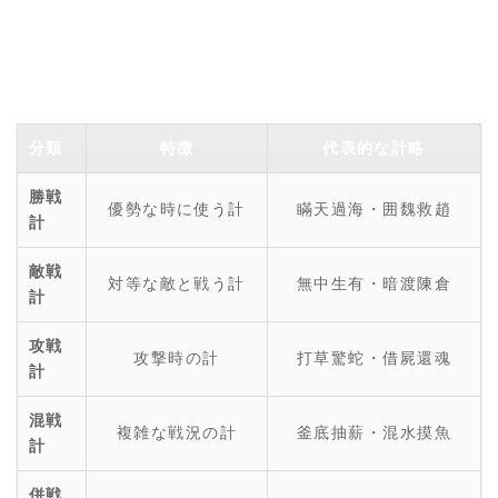
分類
特徴
代表的な計略
勝戦
優勢な時に使う計
瞞天過海・囲魏救趙
計
敵戦
対等な敵と戦う計
無中生有・暗渡陳倉
計
攻戦
攻撃時の計
打草驚蛇・借屍還魂
計
混戦
複雑な戦況の計
釜底抽薪・混水摸魚
計
併戦