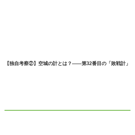
【独自考察②】空城の計とは？——第32番目の「敗戦計」