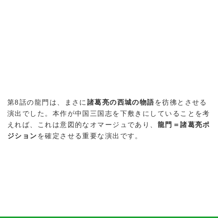
第8話の龍門は、まさに
諸葛亮の西城の物語
を彷彿とさせる
演出でした。本作が中国三国志を下敷きにしていることを考
えれば、これは意図的なオマージュであり、
龍門＝諸葛亮ポ
ジション
を確定させる重要な演出です。