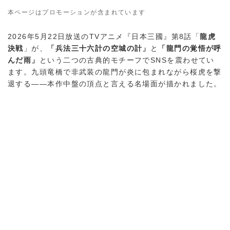
本ページはプロモーションが含まれています
2026年5月22日放送のTVアニメ『日本三國』第8話「
龍虎
決戦
」が、
「兵法三十六計の空城の計」
と
「龍門の覚悟が呼
んだ雨」
という二つの古典的モチーフでSNSを震わせてい
ます。九頭竜橋で非武装の龍門が炎に包まれながら桜虎を撃
退する——本作中盤の頂点と言える名場面が描かれました。