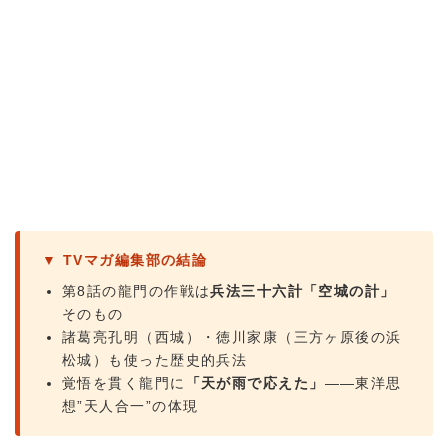
▼ TVマガ編集部の結論
第8話の龍門の作戦は
兵法三十六計「空城の計」
そのもの
諸葛亮孔明（西城）・徳川家康（三方ヶ原後の浜
松城）も使った歴史的兵法
覚悟を貫く龍門に
「天が雨で応えた」
——東洋思
想”天人合一”の体現