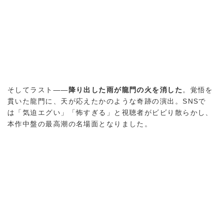
そしてラスト——
降り出した雨が龍門の火を消した
。覚悟を
貫いた龍門に、天が応えたかのような奇跡の演出。SNSで
は「気迫エグい」「怖すぎる」と視聴者がビビり散らかし、
本作中盤の最高潮の名場面となりました。