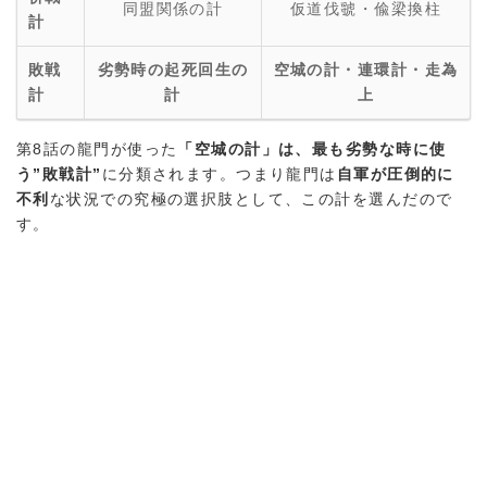
同盟関係の計
仮道伐虢・偸梁換柱
計
敗戦
劣勢時の起死回生の
空城の計・連環計・走為
計
計
上
第8話の龍門が使った
「空城の計」は、最も劣勢な時に使
う”敗戦計”
に分類されます。つまり龍門は
自軍が圧倒的に
不利
な状況での究極の選択肢として、この計を選んだので
す。