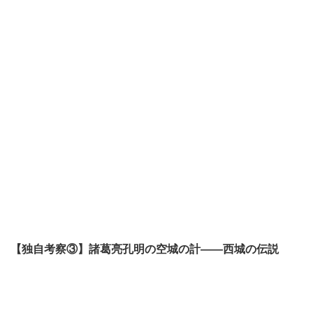
【独自考察③】諸葛亮孔明の空城の計——西城の伝説