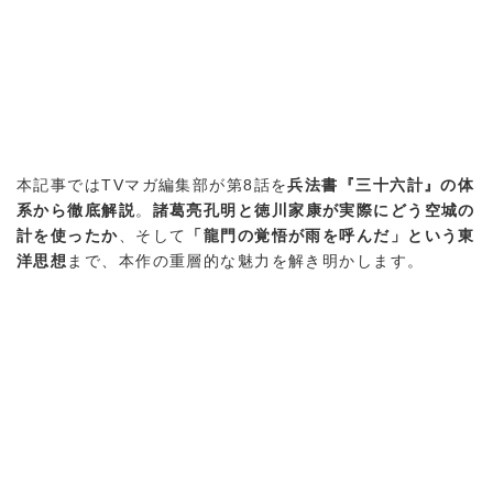
本記事ではTVマガ編集部が第8話を
兵法書『三十六計』の体
系から徹底解説
。
諸葛亮孔明と徳川家康が実際にどう空城の
計を使ったか
、そして
「龍門の覚悟が雨を呼んだ」という東
洋思想
まで、本作の重層的な魅力を解き明かします。