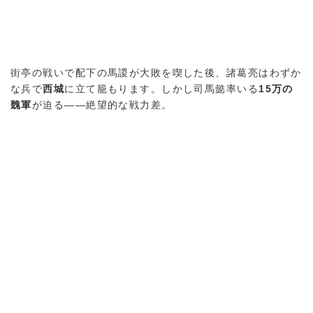
街亭の戦いで配下の馬謖が大敗を喫した後、諸葛亮はわずか
な兵で
西城
に立て籠もります。しかし司馬懿率いる
15万の
魏軍
が迫る——絶望的な戦力差。