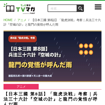
HOME
アニメ
【日本三國 第8話】「龍虎決戦」考察｜兵法三十六
計『空城の計』と龍門の覚悟が呼んだ雨
アニメ
【日本三國 第8話】「龍虎決戦」考察｜兵
法三十六計『空城の計』と龍門の覚悟が呼
んだ雨