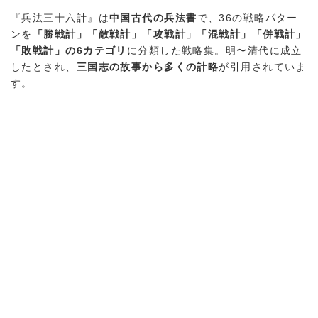
『兵法三十六計』は
中国古代の兵法書
で、36の戦略パター
ンを
「勝戦計」「敵戦計」「攻戦計」「混戦計」「併戦計」
「敗戦計」の6カテゴリ
に分類した戦略集。明〜清代に成立
したとされ、
三国志の故事から多くの計略
が引用されていま
す。