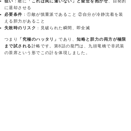
狙い
：敵に
「これは罠に違いない」と疑念を抱かせ
、自発的
に退却させる
必要条件
：①敵が慎重派であること ②自分が冷静沈着を装
える胆力があること
失敗時のリスク
：見破られた瞬間、即全滅
つまり
「究極のハッタリ」
であり、
知略と胆力の両方が極限
まで試される
計略です。第8話の龍門は、九頭竜橋で非武装
の茶席という形でこの計を体現しました。