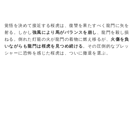
覚悟を決めて接近する桜虎は、復讐を果たすべく龍門に矢を
射る。しかし
強風により馬がバランスを崩し
、龍門を殺し損
ねる。倒れた灯籠の火が龍門の着物に燃え移るが、
火傷を負
いながらも龍門は桜虎を見つめ続ける
。その圧倒的なプレッ
シャーに恐怖を感じた桜虎は、ついに撤退を選ぶ。