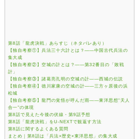
第8話「龍虎決戦」あらすじ（ネタバレあり）
【独自考察①】兵法三十六計とは？——中国古代兵法の
集大成
【独自考察②】空城の計とは？——第32番目の「敗戦
計」
【独自考察③】諸葛亮孔明の空城の計——西城の伝説
【独自考察④】徳川家康の空城の計——三方ヶ原後の浜
松城
【独自考察⑤】龍門の覚悟が呼んだ雨——東洋思想”天人
合一”の体現
第8話で見えた今後の伏線・第9話予想
第8話「龍虎決戦」をU-NEXTで観返す方法
第8話に関するよくある質問
まとめ｜第8話は「兵法×歴史×東洋思想」の集大成