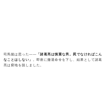
司馬懿は思った——
「諸葛亮は慎重な男。罠でなければこん
なことはしない」
。即座に撤退命令を下し、結果として諸葛
亮は窮地を脱しました。