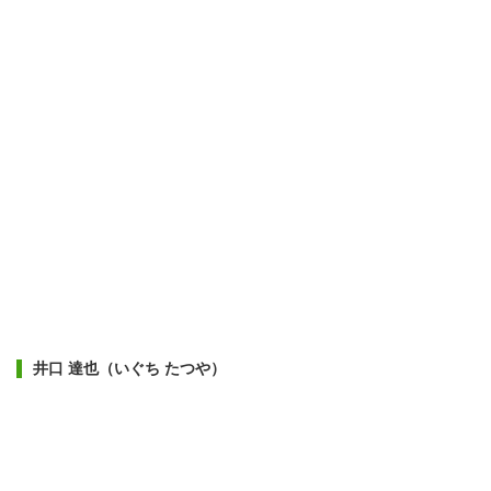
井口 達也（いぐち たつや）