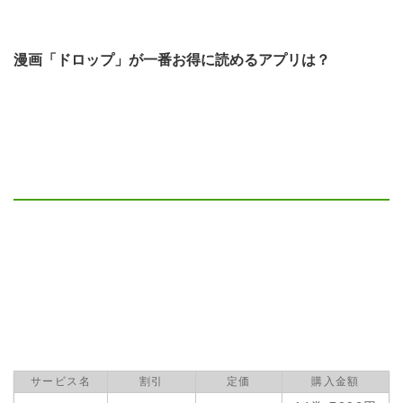
漫画「ドロップ」が一番お得に読めるアプリは？
サービス名
割引
定価
購入金額