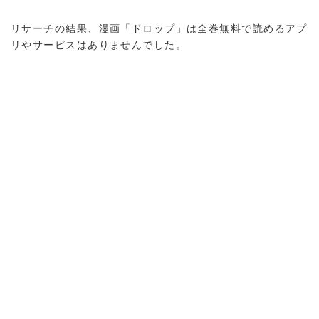
リサーチの結果、漫画「ドロップ」は全巻無料で読めるアプ
リやサービスはありませんでした。