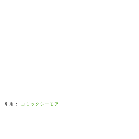
引用：
コミックシーモア