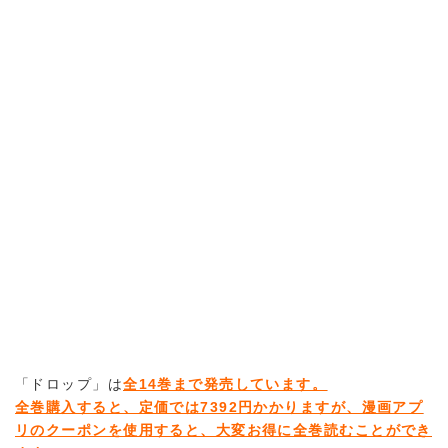
「ドロップ」は
全14巻まで発売しています。
全巻購入すると、定価では7392円かかりますが、漫画アプ
リのクーポンを使用すると、大変お得に全巻読むことができ