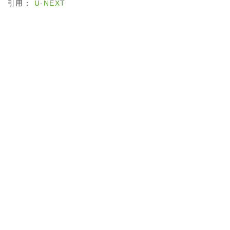
引用：
U-NEXT