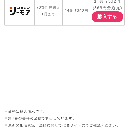
14巻 7392円
(369円分還元)
70%即時還元
14巻 7392円
1冊まで
購入する
※価格は税込表示です。
※第1巻の書籍の金額で算出しています。
※最新の配信状況・金額に関しては各サイトにてご確認ください。