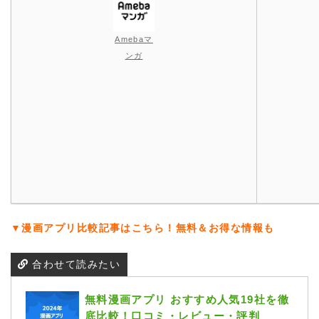
Amebaマ
ンガ
▼漫画アプリ比較記事はこちら！無料＆お得な情報も
合わせて読みたい
無料漫画アプリ おすすめ人気19社を徹
底比較！口コミ・レビュー・評判