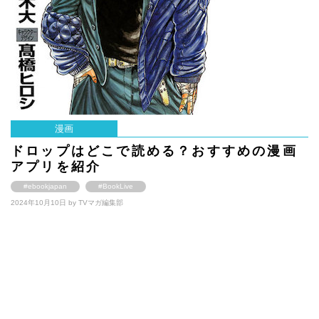
漫画
ドロップはどこで読める？おすすめの漫画
アプリを紹介
#ebookjapan
#BookLive
2024年10月10日 by
TVマガ編集部