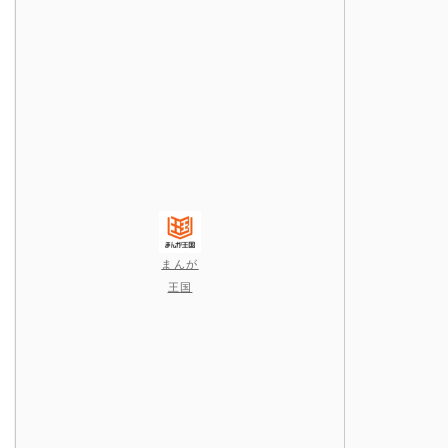
まんが
王国