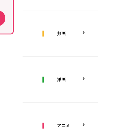
邦画
洋画
アニメ