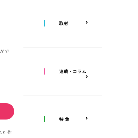
取材
とがで
連載・コラム
特 集
れた作