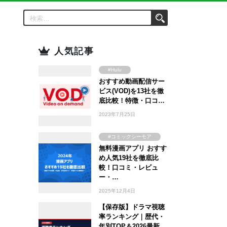
人気記事
#Hulu
おすすめ動画配信サー
#Amazon Prime
Video
ビス(VOD)を13社を徹
#FOD
底比較！特徴・口コ…
#U-NEXT
2023年7月25日
#TSUTAYA
#WOWOW
#コミックシーモア
#ABEMA
無料漫画アプリ おすす
#ebookjapan
め人気19社を徹底比
#Lemino
#まんが王国
較！口コミ・レビュ
#DMM TV
#Amebaマンガ
ー・…
2025年12月4日
【保存版】ドラマ視聴
率ランキング｜歴代・
年別TOP＆2026最新…