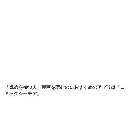
「虐めを待つ人」漫画を読むのにおすすめのアプリは「コ
ミックシーモア」！