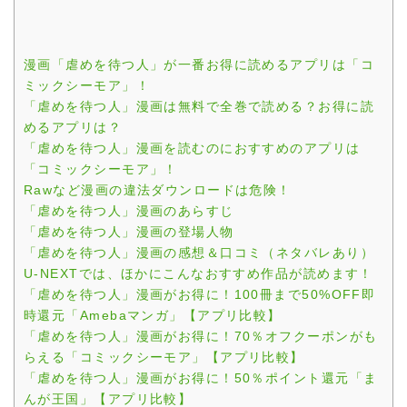
漫画「虐めを待つ人」が一番お得に読めるアプリは「コ
ミックシーモア」！
「虐めを待つ人」漫画は無料で全巻で読める？お得に読
めるアプリは？
「虐めを待つ人」漫画を読むのにおすすめのアプリは
「コミックシーモア」！
Rawなど漫画の違法ダウンロードは危険！
「虐めを待つ人」漫画のあらすじ
「虐めを待つ人」漫画の登場人物
「虐めを待つ人」漫画の感想＆口コミ（ネタバレあり）
U-NEXTでは、ほかにこんなおすすめ作品が読めます！
「虐めを待つ人」漫画がお得に！100冊まで50%OFF即
時還元「Amebaマンガ」【アプリ比較】
「虐めを待つ人」漫画がお得に！70％オフクーポンがも
らえる「コミックシーモア」【アプリ比較】
「虐めを待つ人」漫画がお得に！50％ポイント還元「ま
んが王国」【アプリ比較】