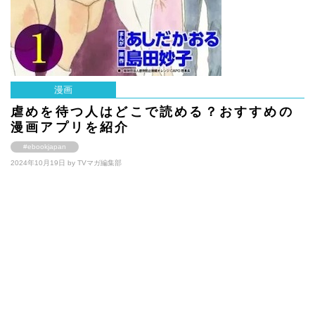
漫画
虐めを待つ人はどこで読める？おすすめの
漫画アプリを紹介
#ebookjapan
2024年10月19日 by
TVマガ編集部