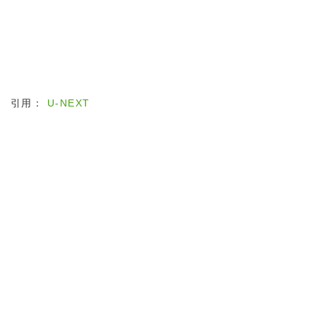
引用：
U-NEXT