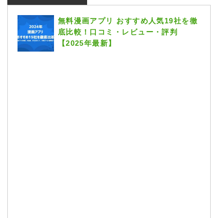
無料漫画アプリ おすすめ人気19社を徹
底比較！口コミ・レビュー・評判
【2025年最新】