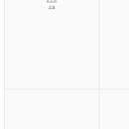
まんが
王国