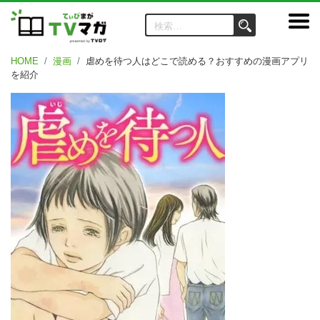
HOME
漫画
虐めを待つ人はどこで読める？おすすめの漫画アプリ
を紹介