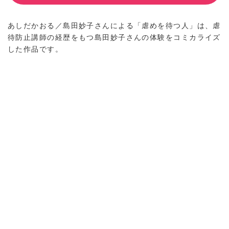
あしだかおる／島田妙子さんによる「虐めを待つ人」は、虐
待防止講師の経歴をもつ島田妙子さんの体験をコミカライズ
した作品です。