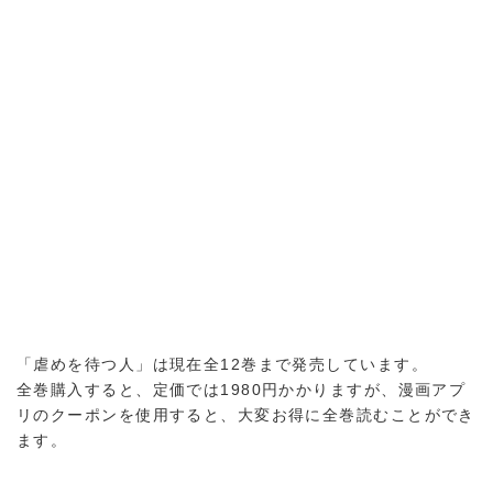
「虐めを待つ人」は現在全12巻まで発売しています。
全巻購入すると、定価では1980円かかりますが、漫画アプ
リのクーポンを使用すると、大変お得に全巻読むことができ
ます。