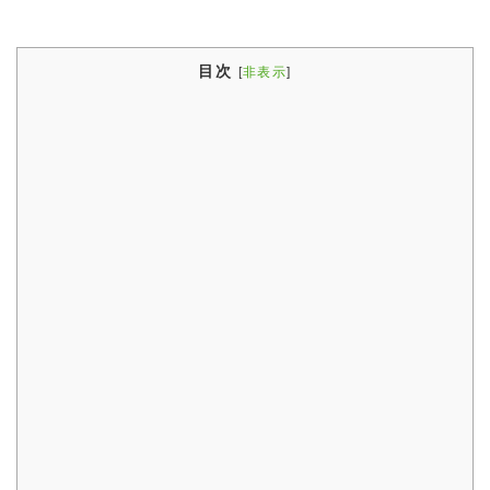
目次
[
非表示
]