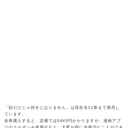
「顔だけじゃ好きになりません」は現在全11巻まで発売し
ています。
全巻購入すると、定価では5445円かかりますが、漫画アプ
リのクーポンを使用すると、大変お得に全巻読むことができ