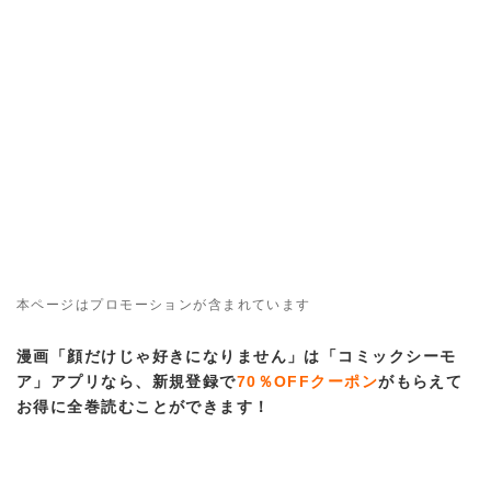
本ページはプロモーションが含まれています
漫画「顔だけじゃ好きになりません」は「コミックシーモ
ア」アプリなら、新規登録で
70％OFFクーポン
がもらえて
お得に全巻読むことができます！