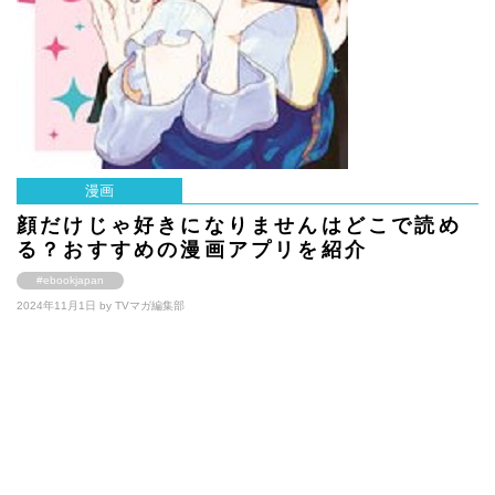
漫画
顔だけじゃ好きになりませんはどこで読め
る？おすすめの漫画アプリを紹介
#ebookjapan
2024年11月1日 by
TVマガ編集部