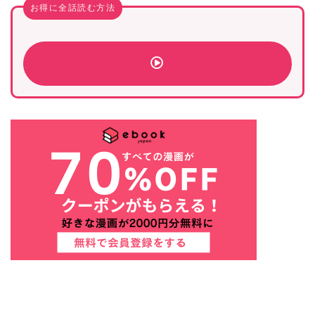
お得に全話読む方法