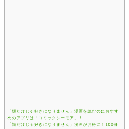
「顔だけじゃ好きになりません」漫画を読むのにおすす
めのアプリは「コミックシーモア」！
「顔だけじゃ好きになりません」漫画がお得に！100冊