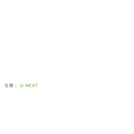
引用：
U-NEXT