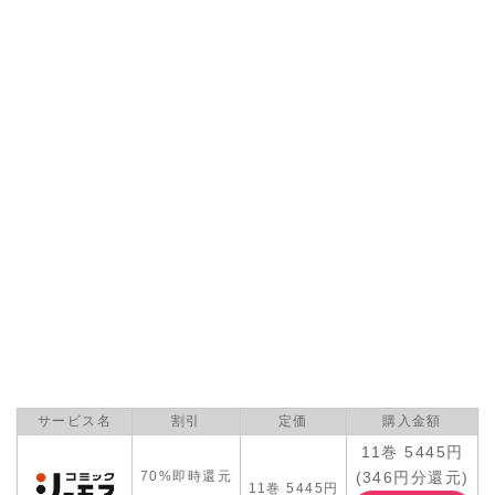
サービス名
割引
定価
購入金額
11巻 5445円
(346円分還元)
70%即時還元
11巻 5445円