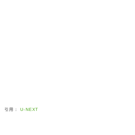
引用：
U-NEXT