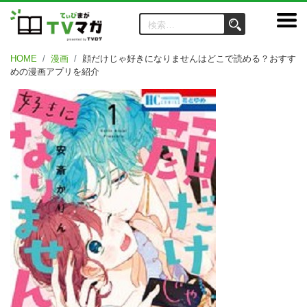
HOME
漫画
顔だけじゃ好きになりませんはどこで読める？おすす
めの漫画アプリを紹介