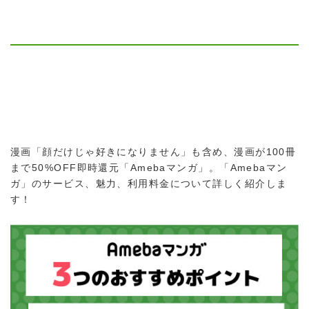
漫画「顔だけじゃ好きになりません」も含め、漫画が100冊
まで50%OFF即時還元「Amebaマンガ」。「Amebaマン
ガ」のサービス、魅力、利用料金について詳しく紹介しま
す！