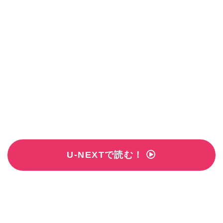
U-NEXTで読む！