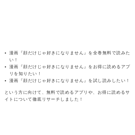
漫画『顔だけじゃ好きになりません』を全巻無料で読みた
い！
漫画『顔だけじゃ好きになりません』をお得に読めるアプ
リを知りたい！
漫画『顔だけじゃ好きになりません』を試し読みしたい！
という方に向けて、無料で読めるアプリや、お得に読めるサ
イトについて徹底リサーチしました！