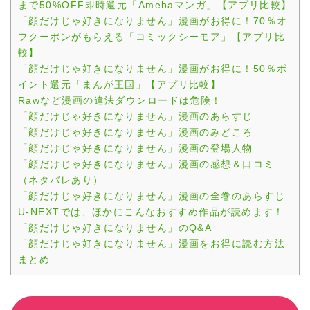
まで50%OFF即時還元「Amebaマンガ」【アプリ比較】
「顔だけじゃ好きになりません」漫画がお得に！70％オ
フクーポンがもらえる「コミックシーモア」【アプリ比
較】
「顔だけじゃ好きになりません」漫画がお得に！50％ポ
イント還元「まんが王国」【アプリ比較】
Rawなど漫画の違法ダウンロードは危険！
「顔だけじゃ好きになりません」漫画のあらすじ
「顔だけじゃ好きになりません」漫画のみどころ
「顔だけじゃ好きになりません」漫画の登場人物
「顔だけじゃ好きになりません」漫画の感想＆口コミ
（ネタバレあり）
「顔だけじゃ好きになりません」漫画の全巻のあらすじ
U-NEXTでは、ほかにこんなおすすめ作品が読めます！
「顔だけじゃ好きになりません」のQ&A
「顔だけじゃ好きになりません」漫画をお得に読む方法
まとめ