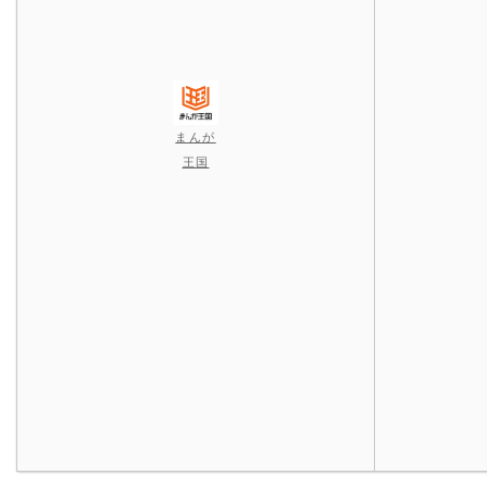
まんが
王国