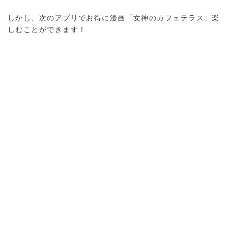
しかし、次のアプリでお得に漫画「女神のカフェテラス」楽
しむことができます！