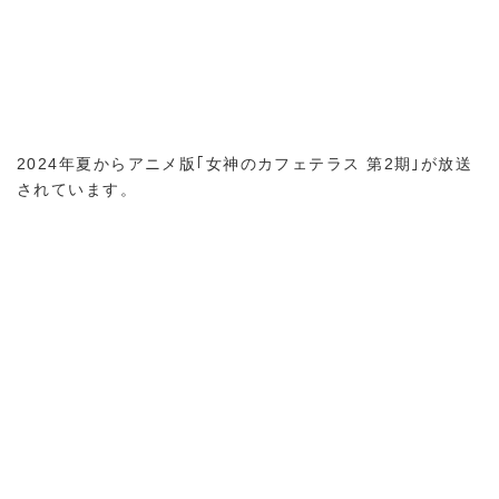
2024年夏からアニメ版｢女神のカフェテラス 第2期｣が放送
されています。