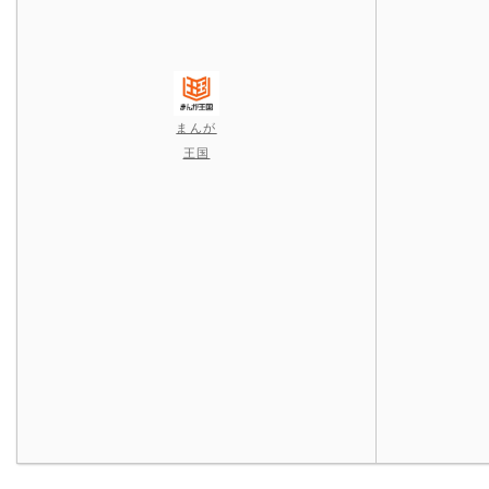
まんが
王国