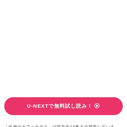
U-NEXTで無料試し読み！
「女神のカフェテラス」は現在全14巻まで発売していま