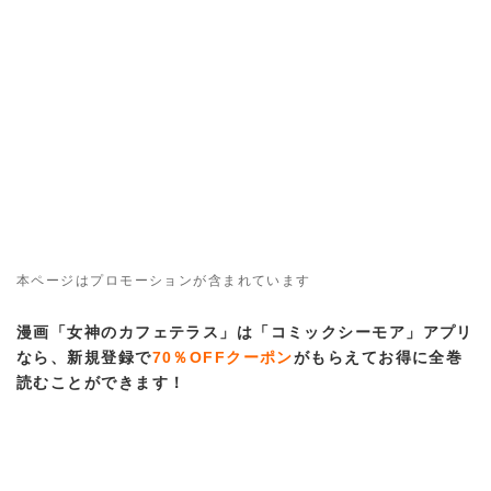
本ページはプロモーションが含まれています
漫画「女神のカフェテラス」は「コミックシーモア」アプリ
なら、新規登録で
70％OFFクーポン
がもらえてお得に全巻
読むことができます！