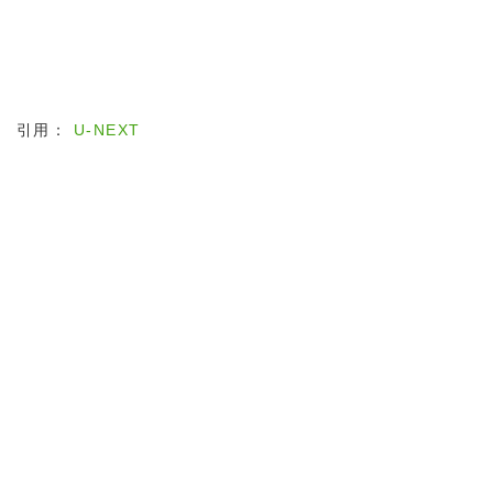
引用：
U-NEXT