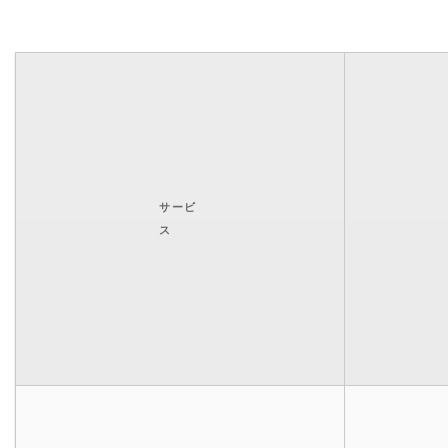
サービ
ス