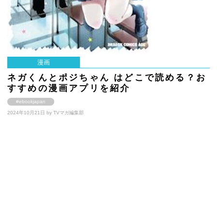
漫画
ネガくんとポジちゃん はどこで読める？お
すすめの漫画アプリを紹介
#ebookjapan
2024年10月21日 by
TVマガ編集部