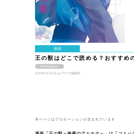
漫画
王の獣はどこで読める？おすすめ
#ebookjapan
2024年11月1日 by
TVマガ編集部
本ページはプロモーションが含まれています
漫画「王の獣～掩蔽のアルカナ～」は「コミッ