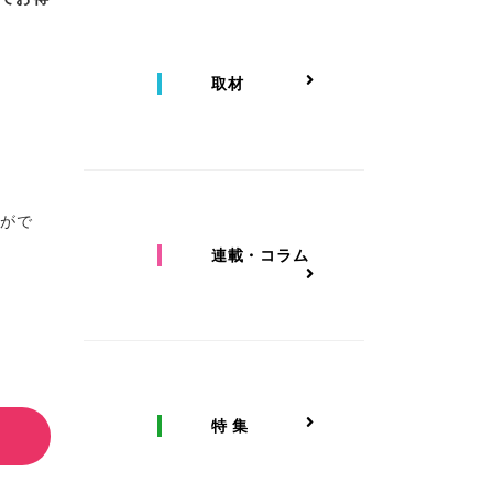
取材
とがで
連載・コラム
特 集