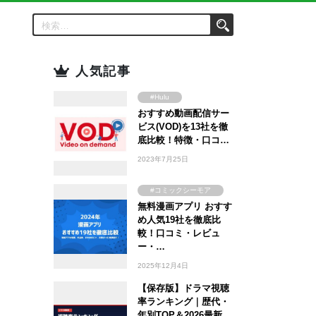
人気記事
#Hulu
おすすめ動画配信サー
#Amazon Prime
Video
ビス(VOD)を13社を徹
#FOD
底比較！特徴・口コ…
#U-NEXT
2023年7月25日
#TSUTAYA
#WOWOW
#コミックシーモア
#ABEMA
無料漫画アプリ おすす
#ebookjapan
め人気19社を徹底比
#Lemino
#まんが王国
較！口コミ・レビュ
#DMM TV
#Amebaマンガ
ー・…
2025年12月4日
【保存版】ドラマ視聴
率ランキング｜歴代・
年別TOP＆2026最新…