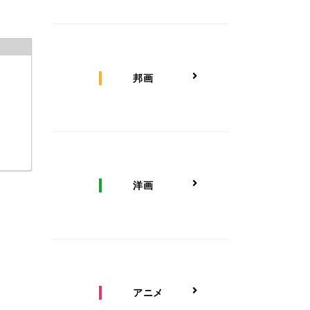
邦画
洋画
アニメ