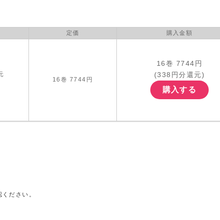
定価
購入金額
16巻 7744円
(338円分還元)
元
16巻 7744円
購入する
認ください。