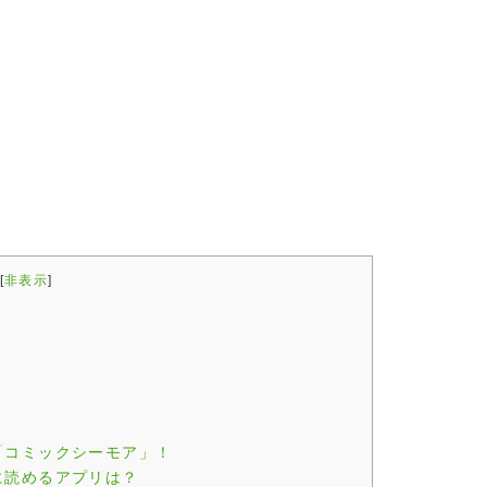
[
非表示
]
「コミックシーモア」！
に読めるアプリは？