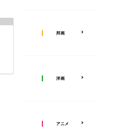
邦画
洋画
アニメ