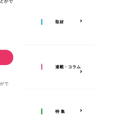
とがで
取材
連載・コラム
とがで
特 集