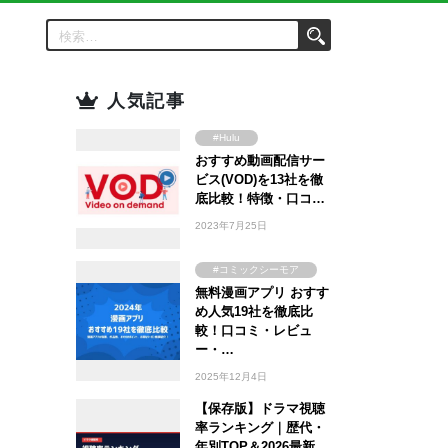
人気記事
#Hulu
おすすめ動画配信サー
#Amazon Prime
Video
ビス(VOD)を13社を徹
#FOD
底比較！特徴・口コ…
#U-NEXT
2023年7月25日
#TSUTAYA
#WOWOW
#コミックシーモア
#ABEMA
無料漫画アプリ おすす
#ebookjapan
め人気19社を徹底比
#Lemino
#まんが王国
較！口コミ・レビュ
#DMM TV
#Amebaマンガ
ー・…
2025年12月4日
【保存版】ドラマ視聴
率ランキング｜歴代・
年別TOP＆2026最新…