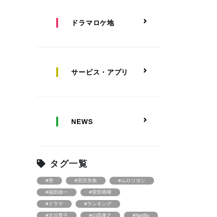
ドラマロケ地
サービス・アプリ
NEWS
タグ一覧
#杏
#宮沢氷魚
#ムロツヨシ
#福田雄一
#菅田将暉
#ドラマ
#ランキング
#北川景子
#山田孝之
#Netflix