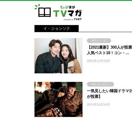
イ・ジョンソク
#コン・ユ
【2021最新】300人が投
#キム秘書はいったい、なぜ
人気ベスト18！コン・…
#花郎
#チャン・グ
2021年12月15日
#イ・ジョンソク
#パク・ソジュン
#
#韓国ドラマ
#ヒョンビン
一気見したい韓国ドラマ19
#チャン・グンソク
が投票】
#イ・ジョンソク
2021年12月14日
#パク・ソジュン
#