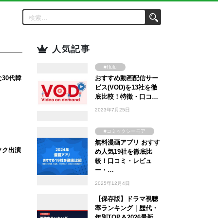
人気記事
#Hulu
30代韓
おすすめ動画配信サー
#Amazon Prime
Video
ビス(VOD)を13社を徹
#FOD
底比較！特徴・口コ…
ドラマ
#U-NEXT
2023年7月25日
#TSUTAYA
#WOWOW
#コミックシーモア
#ABEMA
無料漫画アプリ おすす
#ebookjapan
ソク出演
め人気19社を徹底比
#Lemino
#まんが王国
較！口コミ・レビュ
#DMM TV
#Amebaマンガ
ー・…
2025年12月4日
【保存版】ドラマ視聴
率ランキング｜歴代・
年別TOP＆2026最新…