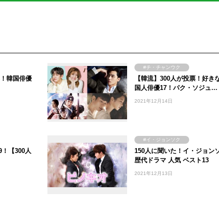
#チ・チャンウク
票！韓国俳優
【韓流】300人が投票！好きな
？
#チャン・グンソク
国人俳優17！パク・ソジュ…
ンソク
#イ・ジョンソク
2021年12月14日
#パク・ソジュン
#韓国
イ・ミンホ
#イ・ジョンソク
！【300人
150人に聞いた！イ・ジョン
歴代ドラマ 人気 ベスト13
2021年12月13日
コン・ユ