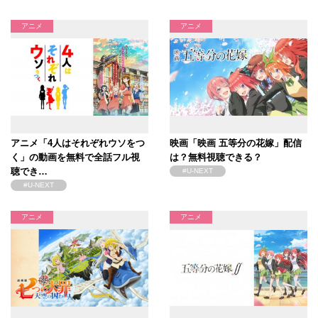
アニメ
アニメ
アニメ「4人はそれぞれウソをつ
映画「映画 五等分の花嫁」配信
く」の動画を無料で全話フル視
は？無料視聴できる？
聴でき…
#U-NEXT
#U-NEXT
アニメ
アニメ