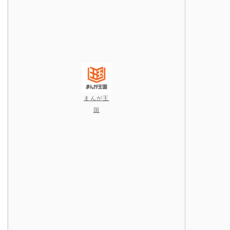
まんが王
国