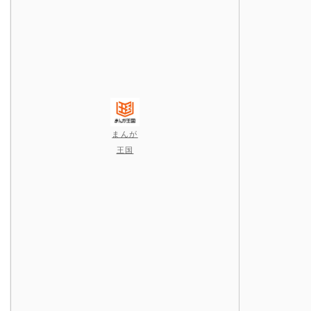
まんが
王国