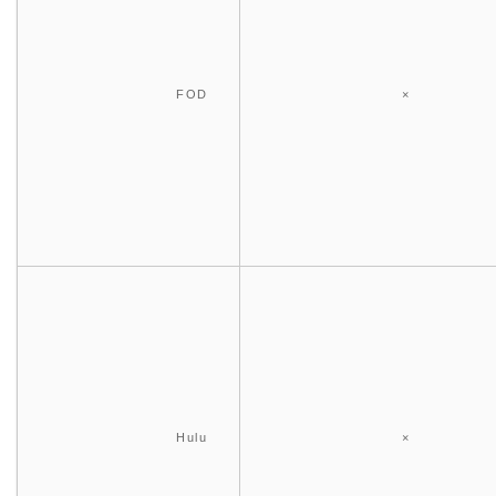
FOD
×
Hulu
×