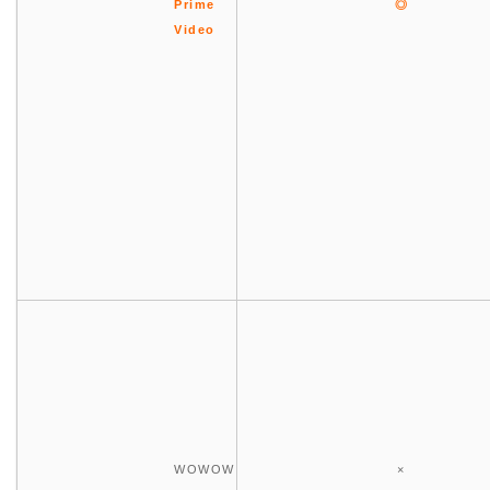
Prime
◎
Video
WOWOW
×