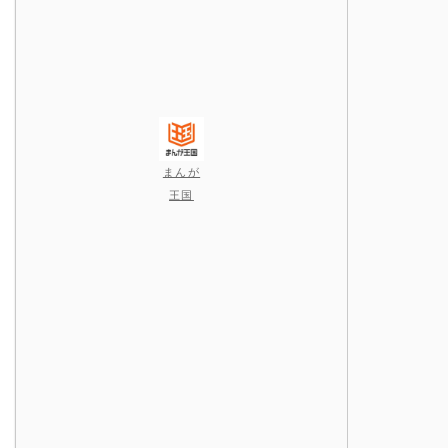
まんが
王国