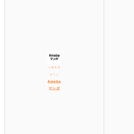
＼オスス
メ！／
Ameba
マンガ