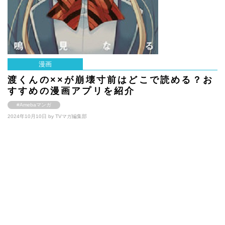
漫画
渡くんの××が崩壊寸前はどこで読める？お
すすめの漫画アプリを紹介
#Amebaマンガ
2024年10月10日 by
TVマガ編集部