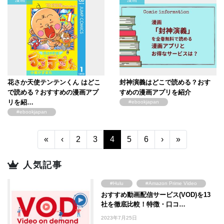
花さか天使テンテンくん はどこ
封神演義はどこで読める？おす
で読める？おすすめの漫画アプ
すめの漫画アプリを紹介
リを紹…
#ebookjapan
#ebookjapan
«
‹
2
3
4
5
6
›
»
人気記事
#Hulu
#Amazon Prime Video
おすすめ動画配信サービス(VOD)を13
#FOD
#U-NEXT
社を徹底比較！特徴・口コ…
#TSUTAYA
#WOWOW
2023年7月25日
#ABEMA
#Lemino