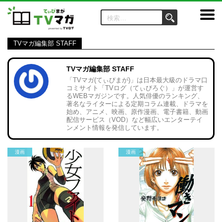
TVマガ編集部 STAFF
TVマガ編集部 STAFF
「TVマガ(てぃびまが)」は日本最大級のドラマ口
コミサイト「TVログ（てぃびろぐ）」が運営す
るWEBマガジンです。人気俳優のランキング、
著名なライターによる定期コラム連載、ドラマを
始め、アニメ、映画、原作漫画、電子書籍、動画
配信サービス（VOD）など幅広いエンターテイ
ンメント情報を発信しています。
漫画
漫画