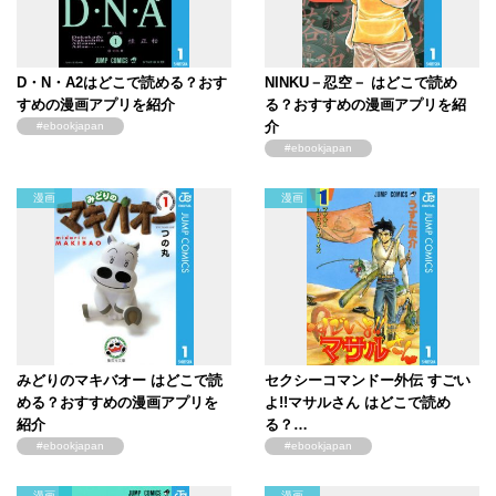
D・N・A2はどこで読める？おす
NINKU－忍空－ はどこで読め
すめの漫画アプリを紹介
る？おすすめの漫画アプリを紹
介
#ebookjapan
#ebookjapan
漫画
漫画
みどりのマキバオー はどこで読
セクシーコマンドー外伝 すごい
める？おすすめの漫画アプリを
よ!!マサルさん はどこで読め
紹介
る？…
#ebookjapan
#ebookjapan
漫画
漫画