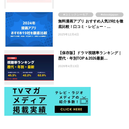
#DMM TV
#コミックシーモア
#ebookjapan
無料漫画アプリ おすすめ人気19社を徹
#まんが王国
#Amebaマンガ
底比較！口コミ・レビュー・…
2025年12月4日
【保存版】ドラマ視聴率ランキング｜
歴代・年別TOP＆2026最新…
2026年4月13日