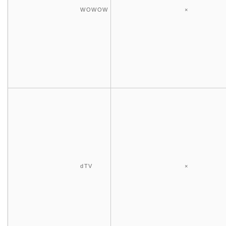
WOWOW
×
dTV
×