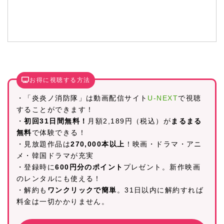
お得に視聴する方法
・「炎炎ノ消防隊」は動画配信サイト
U-NEXT
で視聴
することができます！
・
初回31日間無料！
月額2,189円（税込）が
まるまる
無料
で体験できる！
・見放題作品は
270,000本以上
！映画・ドラマ・アニ
メ・韓国ドラマが充実
・登録時に
600円分のポイント
プレゼント。新作映画
のレンタルにも使える！
・解約も
ワンクリックで簡単
。31日以内に解約すれば
料金は一切かかりません。