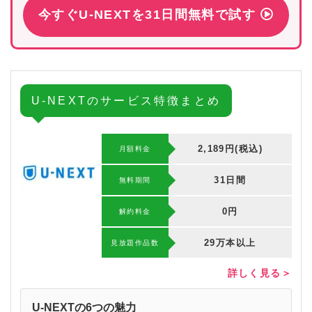
今すぐU-NEXTを31日間無料で試す
U-NEXTのサービス特徴まとめ
2,189円(税込)
月額料金
31日間
無料期間
0円
解約料⾦
29万本以上
⾒放題作品数
詳しく見る＞
U-NEXTの6つの魅力