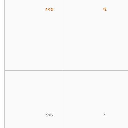
FOD
◎
Hulu
×