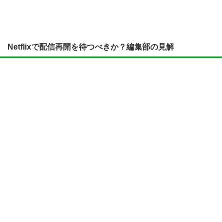
Netflixで配信再開を待つべきか？編集部の見解
「いつかNetflixで再配信されるなら、それまで待ちたい」
という方もいるでしょう。しかし編集部の見解は
「待つメリ
ットは小さい」
です。