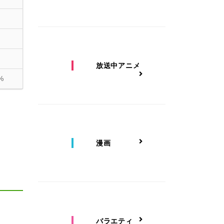
放送中アニメ
%
漫画
バラエティ