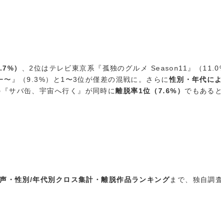
.7%）
、2位はテレビ東京系『孤独のグルメ Season11』（11.
〜』（9.3%）と1〜3位が僅差の混戦に。さらに
性別・年代に
の『サバ缶、宇宙へ行く』が同時に
離脱率1位（7.6%）
でもある
の声・性別/年代別クロス集計・離脱作品ランキング
まで、独自調