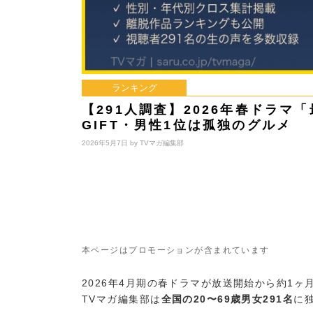
ランキング
【291人調査】2026年春ドラ
GIFT・男性1位は孤独のグルメ
2026年5月7日 by
TVマガ編集部
本ページはプロモーションが含まれています
2026年4月期の春ドラマが放送開始から約1
TVマガ編集部は
全国の20〜69歳男女291名
に