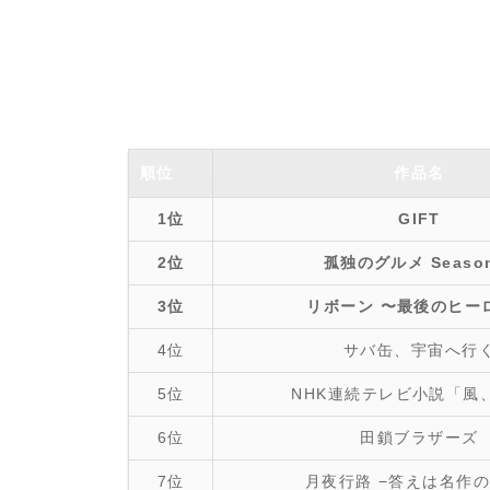
順位
作品名
1位
GIFT
2位
孤独のグルメ Season
3位
リボーン 〜最後のヒー
4位
サバ缶、宇宙へ行
5位
NHK連続テレビ小説「風
6位
田鎖ブラザーズ
7位
月夜行路 −答えは名作の