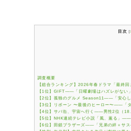
目次
[
調査概要
【総合ランキング】2026年春ドラマ「最終回
【1位】GIFT——「日曜劇場はハズレがな
【2位】孤独のグルメ Season11——「安
【3位】リボーン 〜最後のヒーロー〜——「
【4位】サバ缶、宇宙へ行く——男性2位（18.
【5位】NHK連続テレビ小説「風、薫る」——
【6位】田鎖ブラザーズ——「兄弟の絆＋サ