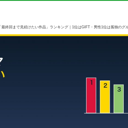
マ「最終回まで見続けたい作品」ランキング｜1位はGIFT・男性1位は孤独のグ