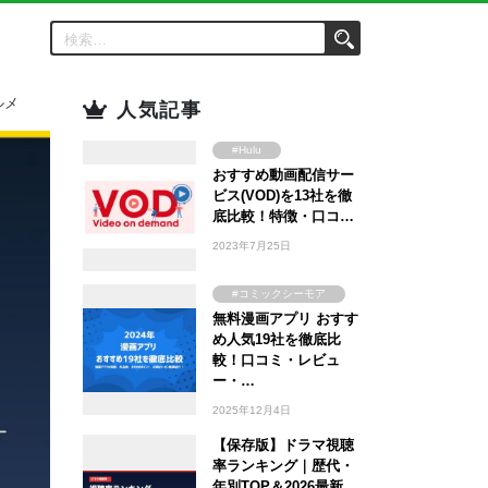
ルメ
人気記事
#Hulu
おすすめ動画配信サー
#Amazon Prime
Video
ビス(VOD)を13社を徹
#FOD
底比較！特徴・口コ…
#U-NEXT
2023年7月25日
#TSUTAYA
#WOWOW
#コミックシーモア
#ABEMA
無料漫画アプリ おすす
#ebookjapan
め人気19社を徹底比
#Lemino
#まんが王国
較！口コミ・レビュ
#DMM TV
#Amebaマンガ
ー・…
2025年12月4日
【保存版】ドラマ視聴
率ランキング｜歴代・
年別TOP＆2026最新…