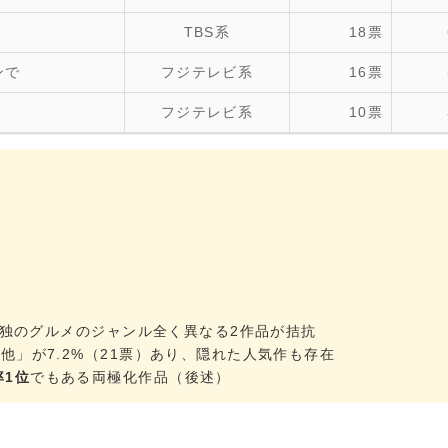
TBS系
18票
ンで
フジテレビ系
16票
フジテレビ系
10票
孤独のグルメのジャンル全く異なる2作品が拮抗
他」が7.2%（21票）あり、隠れた人気作も存在
率1位
でもある両極化作品（後述）