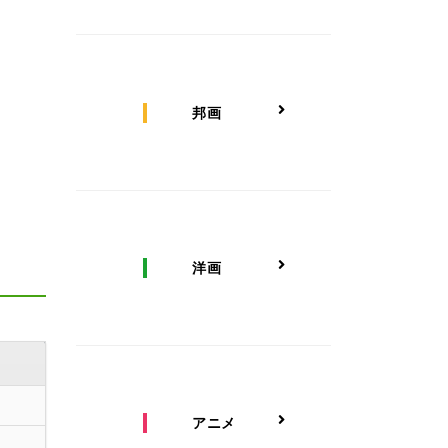
邦画
洋画
アニメ