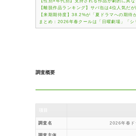
【性別×年代別】支持される作品が劇的に異な
【離脱作品ランキング】サバ缶は4位人気だが
【来期期待度】38.2%が「夏ドラマへの期待
まとめ：2026年春クールは「日曜劇場」「シ
調査概要
項目
調査名
2026年
調査主体