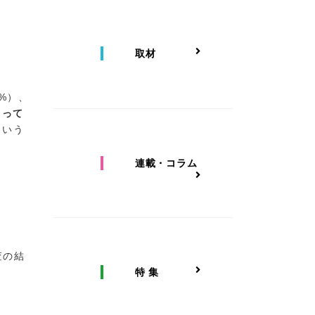
取材
0%）、
よって
という
連載・コラム
査の結
特 集