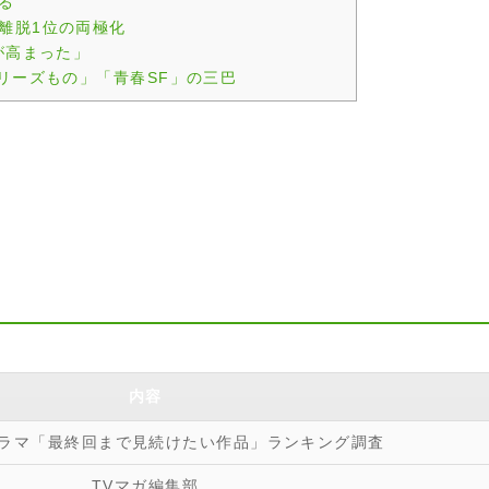
る
離脱1位の両極化
が高まった」
リーズもの」「青春SF」の三巴
内容
春ドラマ「最終回まで見続けたい作品」ランキング調査
TVマガ編集部