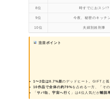
8位
時すでにおスシ!?
9位
今夜、秘密のキッチ
10位
夫婦別姓刑事
注目ポイント
1〜2位は0.7%差
のデッドヒート。GIFTと
10作品で全体の約79%
を占める一方、「その
「
サバ缶、宇宙へ行く
」は4位人気だが
離脱