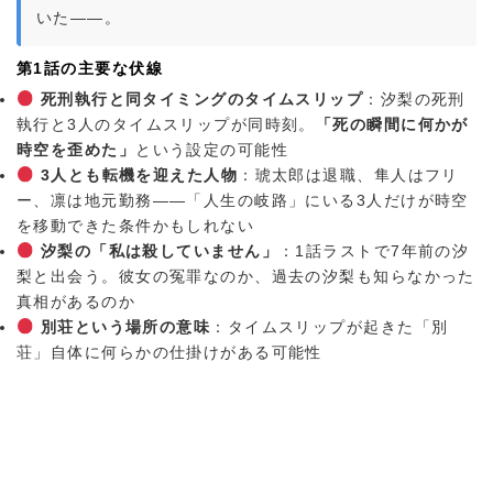
いた——。
第1話の主要な伏線
死刑執行と同タイミングのタイムスリップ
：汐梨の死刑
執行と3人のタイムスリップが同時刻。
「死の瞬間に何かが
時空を歪めた」
という設定の可能性
3人とも転機を迎えた人物
：琥太郎は退職、隼人はフリ
ー、凛は地元勤務——「人生の岐路」にいる3人だけが時空
を移動できた条件かもしれない
汐梨の「私は殺していません」
：1話ラストで7年前の汐
梨と出会う。彼女の冤罪なのか、過去の汐梨も知らなかった
真相があるのか
別荘という場所の意味
：タイムスリップが起きた「別
荘」自体に何らかの仕掛けがある可能性