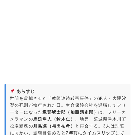
あらすじ
世間を震撼させた「教師連続殺害事件」の犯人・大隈汐
梨の死刑が執行された日。生命保険会社を退職してフリ
ーターになった
坂部琥太郎（加藤清史郎）
は、フリーカ
メラマンの
馬渕隼人（鈴木仁）
、地元・茨城県津木川町
役場勤務の
月島凛（与田祐希）
と再会する。3人は別荘
に向かい、翌朝目覚めると
7年前にタイムスリップ
して