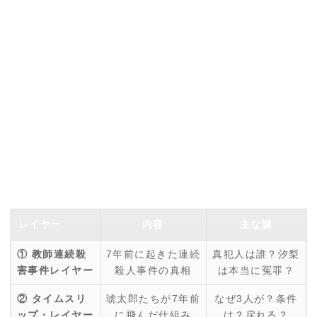
レイヤー
内容
主な謎
① 教師連続殺
7年前に起きた連続
真犯人は誰？汐梨
害事件レイヤー
殺人事件の真相
は本当に冤罪？
② タイムスリ
琥太郎たちが7年前
なぜ3人が？条件
ップ・レイヤー
に飛んだ仕組み
は？戻れる？