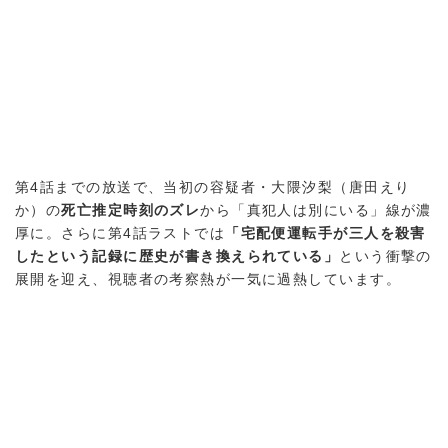
第4話までの放送で、当初の容疑者・大隈汐梨（唐田えり
か）の
死亡推定時刻のズレ
から「真犯人は別にいる」線が濃
厚に。さらに第4話ラストでは
「宅配便運転手が三人を殺害
したという記録に歴史が書き換えられている」
という衝撃の
展開を迎え、視聴者の考察熱が一気に過熱しています。