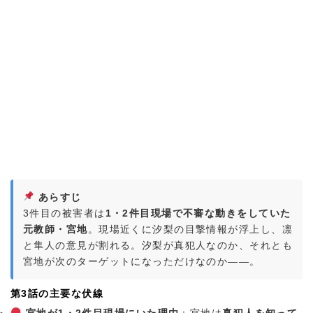
あらすじ
3件目の被害者は
1・2件目現場で不審な動きをしていた
元教師・宮地
。現場近くに汐梨の目撃情報が浮上し、凛
と隼人の意見が割れる。汐梨が真犯人なのか、それとも
宮地が次のターゲットになっただけなのか——。
第3話の主要な伏線
宮地が1・2件目現場にいた理由
：宮地は
真犯人を知って