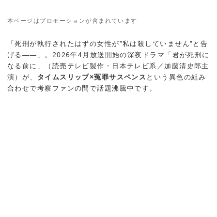
本ページはプロモーションが含まれています
「死刑が執行されたはずの女性が”私は殺していません”と告
げる——」。2026年4月放送開始の深夜ドラマ「君が死刑に
なる前に」（読売テレビ製作・日本テレビ系／加藤清史郎主
演）が、
タイムスリップ×冤罪サスペンス
という異色の組み
合わせで考察ファンの間で話題沸騰中です。