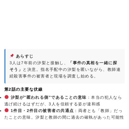
あらすじ
3人は7年前の汐梨と接触し、
「事件の真相を一緒に探
そう」
と決意。指名手配中の汐梨を匿いながら、教師連
続殺害事件の被害者と現場を調査し始める。
第2話の主要な伏線
汐梨が”匿われる側”であることの意味
：本当の犯人なら
逃げ続けるはずだが、3人を信頼する姿が違和感
1件目・2件目の被害者の共通点
：両者とも「教師」だっ
たことの意味。汐梨と教師の間に過去の確執があった可能性