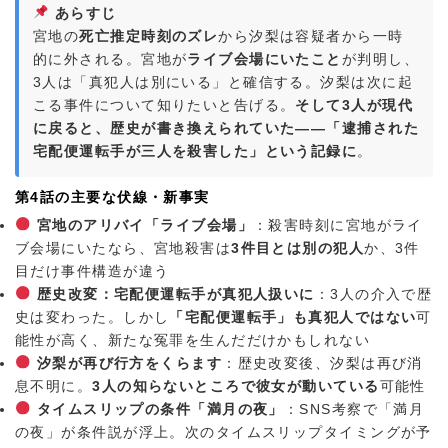
あらすじ
宮地の
死亡推定時刻のズレ
から汐梨は容疑者から一時
的に外される。宮地が
ライブ会場にいたこと
が判明し、
3人は「真犯人は別にいる」と確信する。汐梨は次に起
こる事件について知りたいと告げる。
そして3人が現代
に戻ると、歴史が書き換えられていた——「逮捕された
宅配便運転手が三人を殺害した」という記録に
。
第4話の主要な伏線・新事実
宮地のアリバイ「ライブ会場」
：殺害時刻に宮地がライ
ブ会場にいたなら、宮地殺害は
3件目とは別の犯人
か、3件
目だけ事件構造が違う
歴史改変：宅配便運転手が真犯人扱いに
：3人の介入で歴
史は変わった。しかし
「宅配便運転手」も真犯人ではない
可
能性が高く、新たな冤罪を生んだだけかもしれない
汐梨が再び行方をくらます
：歴史改変後、汐梨は再び消
息不明に。
3人の知らないところで彼女が動いている
可能性
タイムスリップの条件「満月の夜」
：SNS考察で「満月
の夜」が条件説が浮上。次のタイムスリップタイミングが予