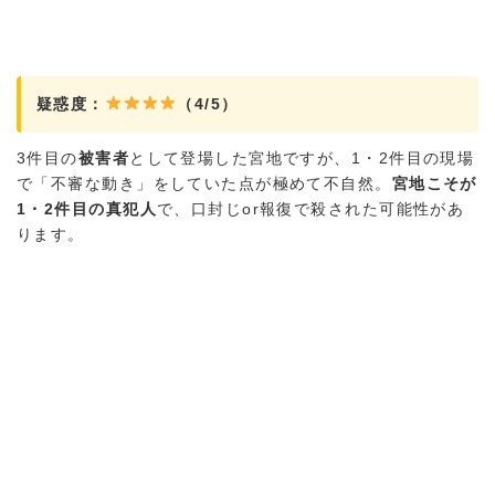
疑惑度：
（4/5）
3件目の
被害者
として登場した宮地ですが、1・2件目の現場
で「不審な動き」をしていた点が極めて不自然。
宮地こそが
1・2件目の真犯人
で、口封じor報復で殺された可能性があ
ります。