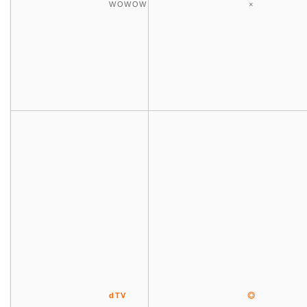
WOWOW
×
dTV
◎