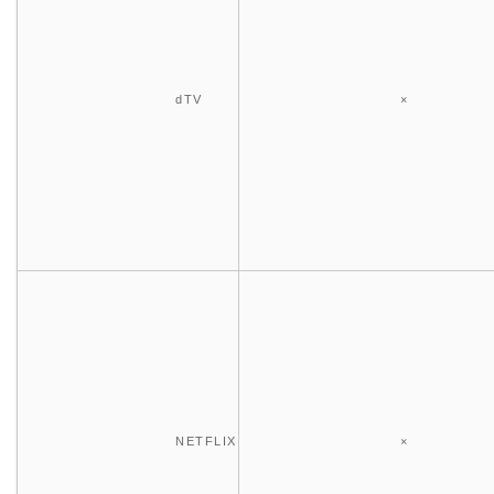
dTV
×
NETFLIX
×