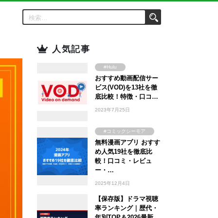
人気記事
#Hulu
おすすめ動画配信サー
#Amazon Prime
Video
ビス(VOD)を13社を徹
#FOD
底比較！特徴・口コ…
#U-NEXT
2023年7月25日
#TSUTAYA
#WOWOW
#コミックシーモア
#ABEMA
無料漫画アプリ おすす
#ebookjapan
め人気19社を徹底比
#Lemino
#まんが王国
較！口コミ・レビュ
#DMM TV
#Amebaマンガ
ー・…
2025年12月4日
【保存版】ドラマ視聴
率ランキング｜歴代・
年別TOP＆2026最新…