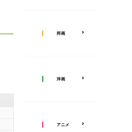
邦画
洋画
アニメ