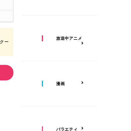
放送中アニメ
Fクー
漫画
バラエティ