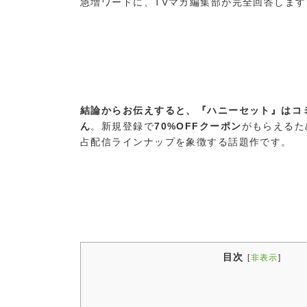
急増ワードに、TVマガ編集部が完全回答します
結論からお伝えすると、『ハニーセット』はコ
ん
。新規登録で
70%OFFクーポン
がもらえるた
占配信ラインナップを象徴する話題作です。
目次
[
非表示
]