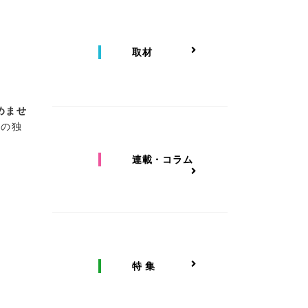
取材
めませ
アの独
連載・コラム
特 集