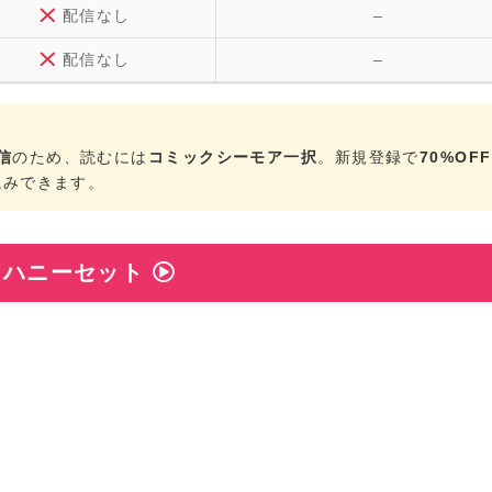
配信なし
–
配信なし
–
信
のため、読むには
コミックシーモア一択
。新規登録で
70%OF
読みできます。
ハニーセット