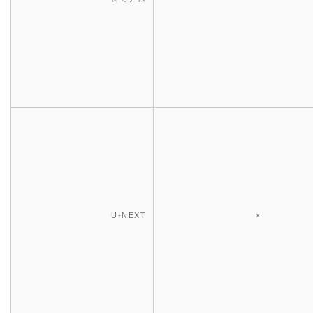
U-NEXT
×