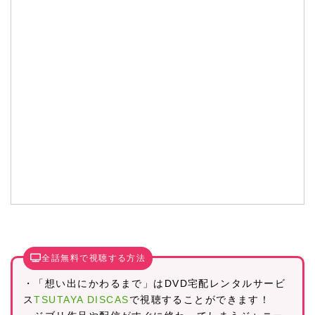
全話無料で視聴する方法
・「想い出にかわるまで」はDVD宅配レンタルサービ
ス
TSUTAYA DISCAS
で視聴することができます！