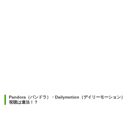
Pandora（パンドラ）・Dailymotion（デイリーモーション）
視聴は違法！？