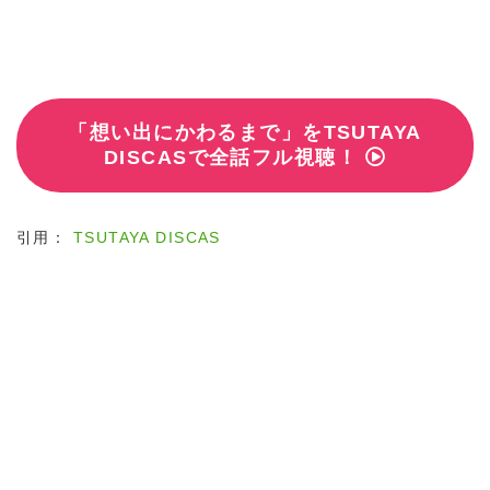
「想い出にかわるまで」をTSUTAYA
DISCASで全話フル視聴！
引用：
TSUTAYA DISCAS