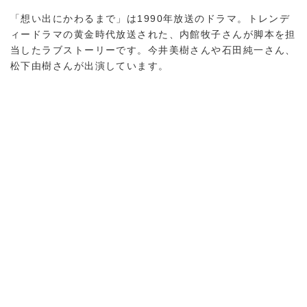
「想い出にかわるまで」は1990年放送のドラマ。トレンデ
ィードラマの黄金時代放送された、内館牧子さんが脚本を担
当したラブストーリーです。今井美樹さんや石田純一さん、
松下由樹さんが出演しています。