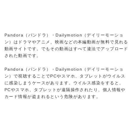
Pandora（パンドラ）・Dailymotion（デイリーモーショ
ン）はドラマやアニメ、映画などの本編動画が無料で見れる
動画サイトです。でもその動画はすべて違法でアップロード
された動画です。
Pandora（パンドラ）・Dailymotion（デイリーモーショ
ン）で視聴することでPCやスマホ、タブレットがウイルス
に感染しまうケースがあります。ウイルス感染をすると、
PCやスマホ、タブレットが遠隔操作されたり、個人情報や
カード情報が盗まれるという危険があります。