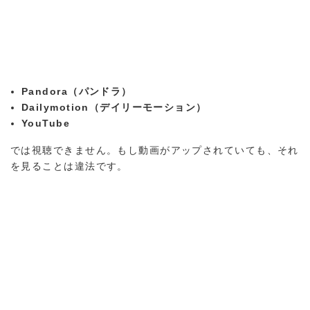
Pandora（パンドラ）
Dailymotion（デイリーモーション）
YouTube
では視聴できません。もし動画がアップされていても、それ
を見ることは違法です。