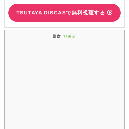
TSUTAYA DISCASで無料視聴する
目次
[
非表示
]