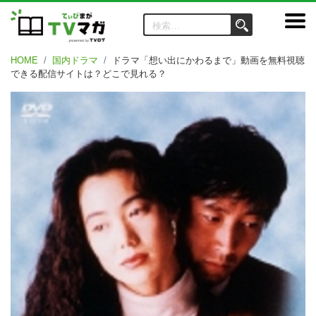
HOME
国内ドラマ
ドラマ「想い出にかわるまで」動画を無料視聴
できる配信サイトは？どこで見れる？