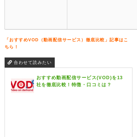
「おすすめVOD（動画配信サービス）徹底比較」記事はこ
ちら！
合わせて読みたい
おすすめ動画配信サービス(VOD)を13
社を徹底比較！特徴・口コミは？