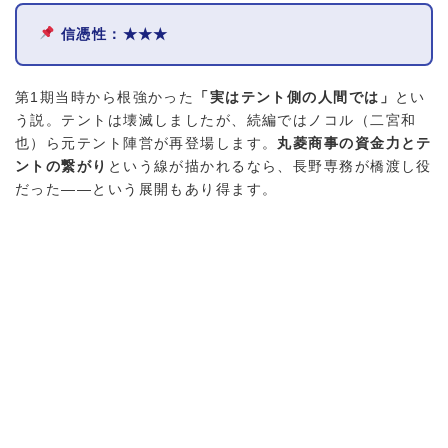
信憑性：★★★
第1期当時から根強かった
「実はテント側の人間では」
とい
う説。テントは壊滅しましたが、続編ではノコル（二宮和
也）ら元テント陣営が再登場します。
丸菱商事の資金力とテ
ントの繋がり
という線が描かれるなら、長野専務が橋渡し役
だった——という展開もあり得ます。