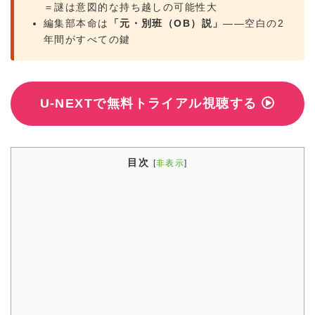
＝謎は意図的な持ち越しの可能性大
編集部本命は
「元・別班（OB）説」
——空白の2
年間がすべての鍵
U-NEXTで無料トライアル視聴する
目次
[
非表示
]