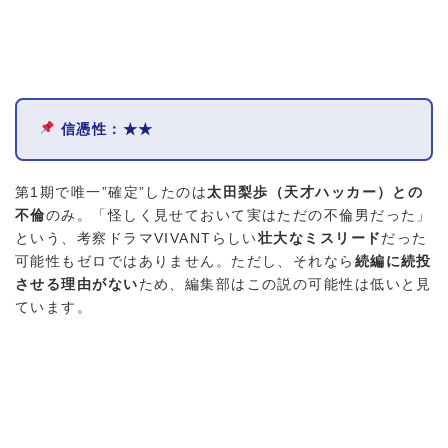
信憑性：★★
第1期で唯一”確定”したのは
太田梨歩（天才ハッカー）との
不倫
のみ。「怪しく見せておいて実はただの不倫男だった」
という、考察ドラマVIVANTらしい
壮大なミスリード
だった
可能性もゼロではありません。ただし、それなら
続編に続投
させる理由がない
ため、編集部はこの説の可能性は低いと見
ています。