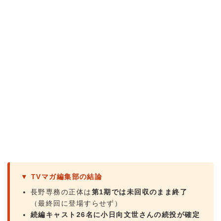
▼ TVマガ編集部の結論
長野専務の正体は
第1期では未回収のまま終了
（最終回に登場すらせず）
続編キャスト26名に小日向文世さんの続投が確定