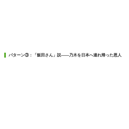
パターン③：「飯田さん」説——乃木を日本へ連れ帰った恩人