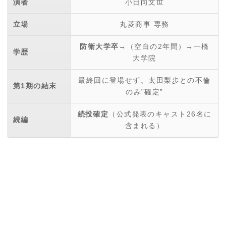
演者
小日向文世
立場
丸菱商事 専務
防衛大学卒
→（空白の2年間）→一橋
学歴
大学院
最終回に登場せず。太田梨歩との不倫
第1期の結末
のみ”確定”
続投確定
（公式発表のキャスト26名に
続編
含まれる）