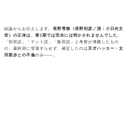
結論からお伝えします。
長野専務（長野利彦／演：小日向文
世）の正体は、第1期では完全には明かされませんでした
。
「別班説」「テント説」「飯田説」と考察が沸騰したもの
の、最終回に登場すらせず、確定したのは
天才ハッカー・太
田梨歩との不倫
のみ——。