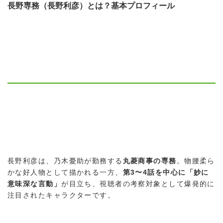
長野専務（長野利彦）とは？基本プロフィール
長野利彦は、乃木憂助が勤務する
丸菱商事の専務
。物腰柔ら
かな好人物として描かれる一方、
第3〜4話を中心に「妙に
意味深な言動」
が目立ち、視聴者の考察対象として爆発的に
注目されたキャラクターです。