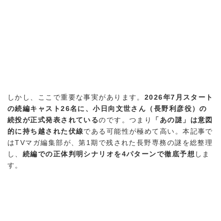
しかし、ここで重要な事実があります。
2026年7月スタート
の続編キャスト26名に、小日向文世さん（長野利彦役）の
続投が正式発表されている
のです。つまり
「あの謎」は意図
的に持ち越された伏線
である可能性が極めて高い。本記事で
はTVマガ編集部が、第1期で残された長野専務の謎を総整理
し、
続編での正体判明シナリオを4パターンで徹底予想
しま
す。