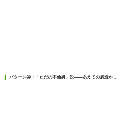
パターン④：「ただの不倫男」説——あえての肩透かし