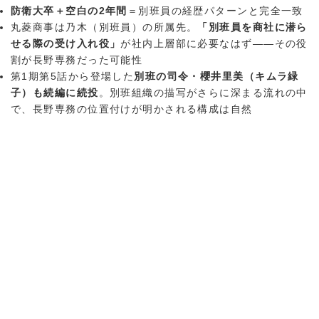
防衛大卒＋空白の2年間
＝別班員の経歴パターンと完全一致
丸菱商事は乃木（別班員）の所属先。
「別班員を商社に潜ら
せる際の受け入れ役」
が社内上層部に必要なはず——その役
割が長野専務だった可能性
第1期第5話から登場した
別班の司令・櫻井里美（キムラ緑
子）も続編に続投
。別班組織の描写がさらに深まる流れの中
で、長野専務の位置付けが明かされる構成は自然