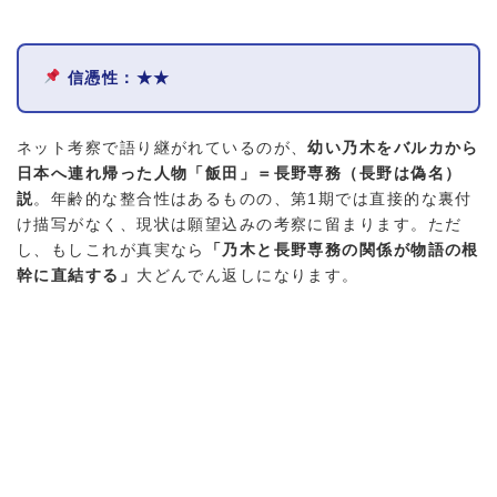
信憑性：★★
ネット考察で語り継がれているのが、
幼い乃木をバルカから
日本へ連れ帰った人物「飯田」＝長野専務（長野は偽名）
説
。年齢的な整合性はあるものの、第1期では直接的な裏付
け描写がなく、現状は願望込みの考察に留まります。ただ
し、もしこれが真実なら
「乃木と長野専務の関係が物語の根
幹に直結する」
大どんでん返しになります。