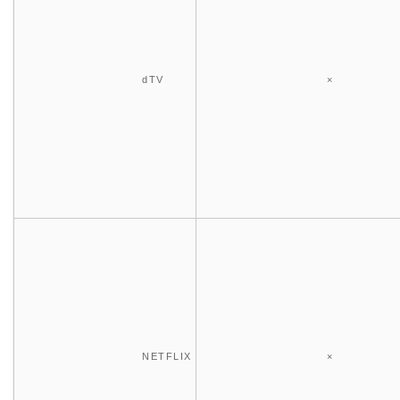
dTV
×
NETFLIX
×