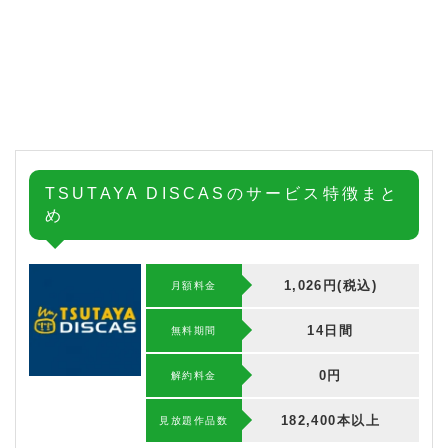
TSUTAYA DISCASのサービス特徴まと
め
1,026円(税込)
月額料金
14日間
無料期間
0円
解約料⾦
182,400本以上
⾒放題作品数