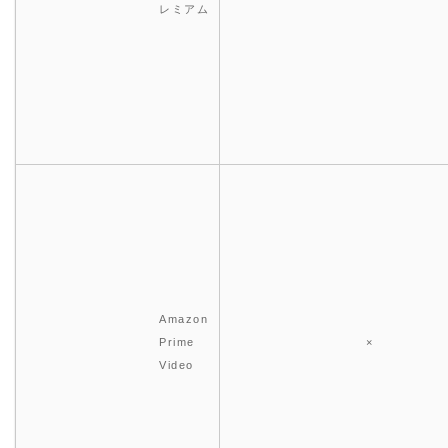
レミアム
Amazon
Prime
×
Video