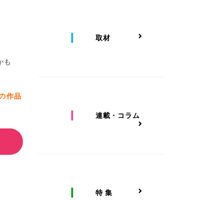
取材
かも
かの作品
連載・コラム
特 集