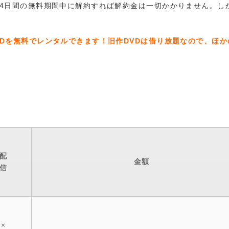
は初回14日間の無料期間中に解約すれば解約金は一切かかりません。し
のDVDを無料でレンタルできます！旧作DVDは借り放題なので、ほ
配
金額
信
×