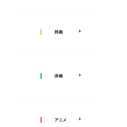
邦画
洋画
アニメ