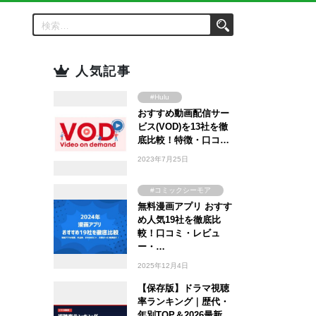
人気記事
#Hulu
おすすめ動画配信サー
#Amazon Prime
Video
ビス(VOD)を13社を徹
#FOD
底比較！特徴・口コ…
#U-NEXT
2023年7月25日
#TSUTAYA
#WOWOW
#コミックシーモア
#ABEMA
無料漫画アプリ おすす
#ebookjapan
め人気19社を徹底比
#Lemino
#まんが王国
較！口コミ・レビュ
#DMM TV
#Amebaマンガ
ー・…
2025年12月4日
【保存版】ドラマ視聴
率ランキング｜歴代・
年別TOP＆2026最新…