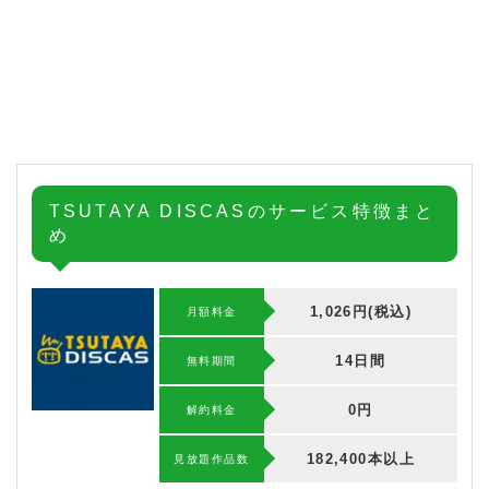
TSUTAYA DISCASのサービス特徴まと
め
1,026円(税込)
月額料金
14日間
無料期間
0円
解約料⾦
182,400本以上
⾒放題作品数