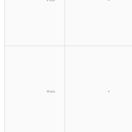
FOD
×
Hulu
×